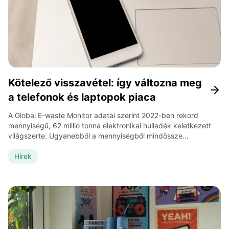
Kötelező visszavétel: így változna meg
a telefonok és laptopok piaca
A Global E-waste Monitor adatai szerint 2022-ben rekord
mennyiségű, 62 millió tonna elektronikai hulladék keletkezett
világszerte. Ugyanebből a mennyiségből mindössze
22,3% került hivatalosan begyűjtésre vagy újrafeldolgozásra.
Ez a trend azt jelzi, hogy az elektronikai hulladék a világ
Hírek
leggyorsabban növekvő hulladékáramai közé tartozik,
miközben az újrahasznosítási kapacitások nem tartanak lépést
a fogyasztási ciklusok gyorsulásával. Az uniós rendszer
jelenlegi állapota […]