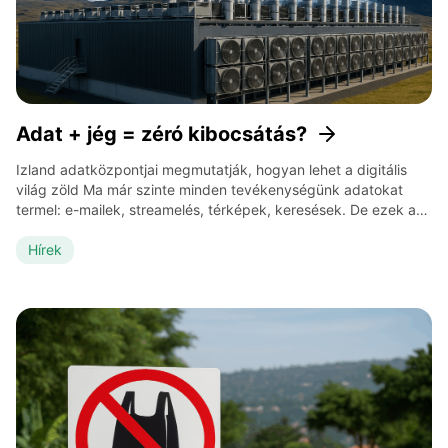
Adat + jég = zéró kibocsátás?
Izland adatközpontjai megmutatják, hogyan lehet a digitális
világ zöld Ma már szinte minden tevékenységünk adatokat
termel: e-mailek, streamelés, térképek, keresések. De ezek az
adatok nem a felhőben lebegnek, hanem nagyon is fizikai
helyeken laknak: adatközpontokban, ahol számítógépek
Hírek
tömege dolgozik, hűt és zümmög napi 24 órában. Az
adatközpontok mára a világ áramfogyasztásának 1-2%-át
emésztik fel – […]