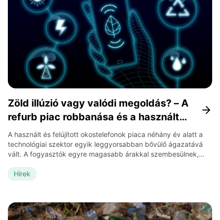
Zöld illúzió vagy valódi megoldás? – A
refurb piac robbanása és a használt
telefonok új státusza
A használt és felújított okostelefonok piaca néhány év alatt a
technológiai szektor egyik leggyorsabban bővülő ágazatává
vált. A fogyasztók egyre magasabb árakkal szembesülnek,
miközben az elektronikai hulladék Európában évek óta
rekordot dönt. A refurb modell egyszerre gazdasági és
Hírek
környezetvédelmi reakció ezekre a folyamatokra. Mit
jelentenek a kategóriák? Refurbished, renewed, graded,
repackaged A felújított termékek eltérő […]