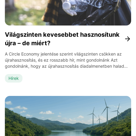
Világszinten kevesebbet hasznosítunk
újra – de miért?
A Circle Economy jelentése szerint világszinten csökken az
újrahasznosítás, és ez rosszabb hír, mint gondolnánk Azt
gondolnánk, hogy az újrahasznosítás diadalmenetben halad
előre. Szelektív gyűjtőszigetek minden városban,
palackautomaták, újrahasznosított cipők, ruhák, sőt, épületek
Hírek
is. Mégis, a holland székhelyű Circle Economy friss jelentése
valami egészen mást mutat: a globális újrahasznosítási arány
immár nyolcadik éve folyamatosan csökken. […]