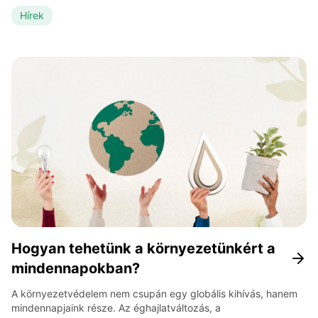
jelentős része még mindig lerakókban végzi, miközben értékes
anyagok vesznek kárba, és komoly környezeti terhelés
Hírek
keletkezik. Bár a szelektív gyűjtés és az újrahasznosítás
fontosságát ma már széles körben elismerik, a gyakorlati
megvalósítás sokszor nehézségekbe ütközik. […]
Hogyan tehetünk a környezetünkért a
mindennapokban?
A környezetvédelem nem csupán egy globális kihívás, hanem
mindennapjaink része. Az éghajlatváltozás, a