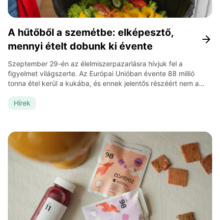
A hűtőből a szemétbe: elképesztő,
mennyi ételt dobunk ki évente
Szeptember 29-én az élelmiszerpazarlásra hívjuk fel a
figyelmet világszerte. Az Európai Unióban évente 88 millió
tonna étel kerül a kukába, és ennek jelentős részéért nem a
gyárak vagy a boltok, hanem a háztartások felelősek. Ez
fejenként átlagosan 72 kilót jelent – vagyis több tízkilónyi
Hírek
kenyeret, zöldséget, gyümölcsöt és főtt ételt dobunk ki évente,
sokszor észrevétlenül. Elég […]