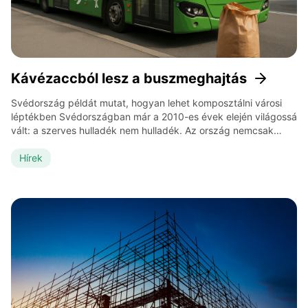
Kávézaccból lesz a buszmeghajtás
Svédország példát mutat, hogyan lehet komposztálni városi
léptékben Svédországban már a 2010-es évek elején világossá
vált: a szerves hulladék nem hulladék. Az ország nemcsak
bevezette a háztartási biohulladék szelektív gyűjtését, de
infrastruktúrát, ösztönzőket és társadalmi edukációt is épített
Hírek
köré. Az eredmény? Ma a svédek több mint 60 százaléka
külön gyűjti a szerves hulladékot, amelynek jelentős […]