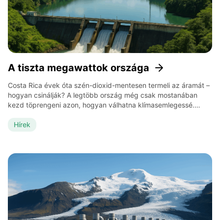
A tiszta megawattok országa
Costa Rica évek óta szén-dioxid-mentesen termeli az áramát –
hogyan csinálják? A legtöbb ország még csak mostanában
kezd töprengeni azon, hogyan válhatna klímasemlegessé.
Costa Rica viszont már tíz éve azon dolgozik, hogy ne csak
kevesebb kibocsátással éljen – hanem szinte egyáltalán ne is
Hírek
termeljen. Ez az ország 2021-ben például 320 napon keresztül
100%-ban megújuló energiával […]