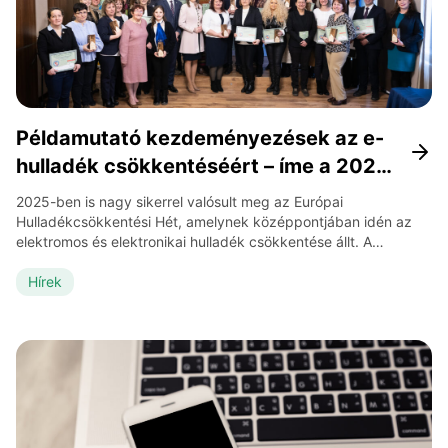
Példamutató kezdeményezések az e-
hulladék csökkentéséért – íme a 2025-
ös EWWR magyar díjazottjai
2025-ben is nagy sikerrel valósult meg az Európai
Hulladékcsökkentési Hét, amelynek középpontjában idén az
elektromos és elektronikai hulladék csökkentése állt. A
kampány során országszerte közel 600 akció valósult meg,
amelyekben szervezetek, intézmények és magánszemélyek
Hírek
egyaránt részt vettek, kreatív és szemléletformáló
kezdeményezéseikkel a hulladékmentesebb jövőért. A
legkiemelkedőbb akciókat az ünnepélyes díjátadón hirdették
ki. Díjazottak kategóriánként Egyesület, civil […]