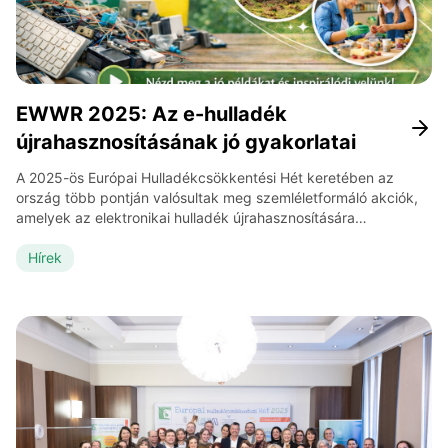
EWWR 2025: Az e-hulladék
újrahasznosításának jó gyakorlatai
A 2025-ös Európai Hulladékcsökkentési Hét keretében az
ország több pontján valósultak meg szemléletformáló akciók,
amelyek az elektronikai hulladék újrahasznosítására
fókuszáltak. Az ezekről készült videók bemutatják a
kezdeményezések sokszínűségét és a résztvevők munkáját.
Hírek
HWD Recycling Kft. Értékmentés ON, pazarlás OFF! Láttad
már, hová kerül az elektronikai hulladék, amit leadtál? A HWD
Recycling Kft. – seregélyesi telephelyén belülről […]