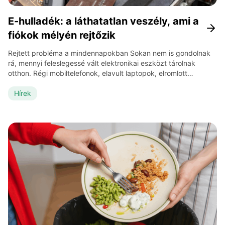
E-hulladék: a láthatatlan veszély, ami a
fiókok mélyén rejtőzik
Rejtett probléma a mindennapokban Sokan nem is gondolnak
rá, mennyi feleslegessé vált elektronikai eszközt tárolnak
otthon. Régi mobiltelefonok, elavult laptopok, elromlott
háztartási gépek porosodnak a fiókokban és a szekrények
tetején. Gyakran abban bízunk, hogy „egyszer még jó lesz”, de
Hírek
a valóságban ezek szinte soha többé nem kerülnek elő. Ez a
látszólag ártalmatlan szokás valójában komoly […]