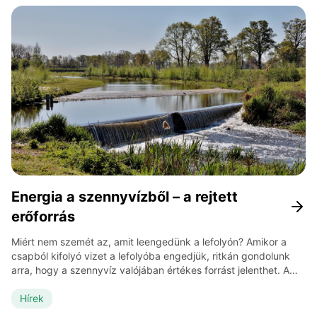
összetettebb, mint a hagyományos szelektív hulladéké, […]
Energia a szennyvízből – a rejtett
erőforrás
Miért nem szemét az, amit leengedünk a lefolyón? Amikor a
csapból kifolyó vizet a lefolyóba engedjük, ritkán gondolunk
arra, hogy a szennyvíz valójában értékes forrást jelenthet. A
városokban keletkező hatalmas mennyiségű szennyvíz és
szennyvíziszap évtizedeken át csak kezelendő problémának
Hírek
számított: el kellett vezetni, tisztítani, majd biztonságosan