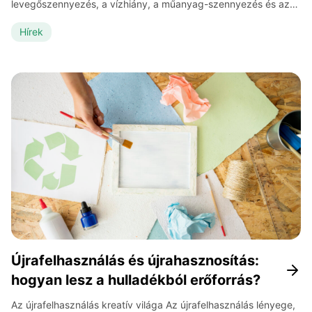
levegőszennyezés, a vízhiány, a műanyag-szennyezés és az
élelmiszer-pazarlás közvetlenül hat ránk: egészségünkre,
életminőségünkre és költségeinkre is. Bár sokszor tűnhet úgy,
Hírek
hogy egyetlen ember döntései keveset számítanak, a
tudományos kutatások mást mutatnak: ha sokan hozunk
tudatos, apró változtatásokat, azok összeadódva komoly
hatást gyakorolnak a […]
Újrafelhasználás és újrahasznosítás:
hogyan lesz a hulladékból erőforrás?
Az újrafelhasználás kreatív világa Az újrafelhasználás lényege,