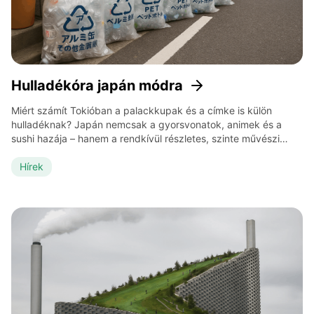
Hulladékóra japán módra
Miért számít Tokióban a palackkupak és a címke is külön
hulladéknak? Japán nemcsak a gyorsvonatok, animek és a
sushi hazája – hanem a rendkívül részletes, szinte művészi
szintű hulladékkezelésé is. Az ország évtizedek óta küzd a
helyhiánnyal, ami miatt a lerakókba jutó hulladékot minimálisra
Hírek
kellett csökkenteni. A válasz: egy olyan rendszer, ahol minden
hulladéknak megvan […]