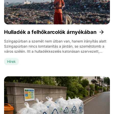
Hulladék a felhőkarcolók árnyékában
Szingapúrban a szemét nem útban van, hanem irányítás alatt
Szingapúrban nincs lomtalanítás a járdán, se szemétdomb a
város szélén. Itt a hulladékkezelés katonásan szervezett,
digitalizált és térben optimalizált. A városállam pontosan tudja:
minden kiló hulladék helyet foglal el, amit másra is
Hírek
használhatnának. Ezért Szingapúr már évekkel ezelőtt úgy
döntött: nem a hulladékot akarják eltüntetni, hanem […]