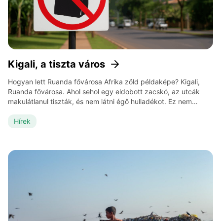
Kigali, a tiszta város
Hogyan lett Ruanda fővárosa Afrika zöld példaképe? Kigali,
Ruanda fővárosa. Ahol sehol egy eldobott zacskó, az utcák
makulátlanul tiszták, és nem látni égő hulladékot. Ez nem
véletlen: Ruanda 2008-ban betiltotta a műanyag zacskókat,
jóval azelőtt, hogy Európa hasonló lépéseket tett volna. De ami
Hírek
igazán figyelemre méltó, az a kibocsátáscsökkentési modell,
amit az ország városi szinten […]