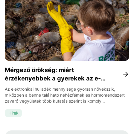
Mérgező örökség: miért
érzékenyebbek a gyerekek az e-
hulladék vegyi anyagaira?
Az elektronikai hulladék mennyisége gyorsan növekszik,
miközben a benne található nehézfémek és hormonrendszert
zavaró vegyületek több kutatás szerint is komoly
egészségügyi kockázatot jelentenek a gyerekekre. A
szennyezés nemcsak ipari területeken jelenik meg: iskolák,
Hírek
otthonok és játszóterek közelében is kimutathatók az e-
hulladékból származó anyagok. Nehézfémek a mindennapi
környezetben A világ 2022-ben 62 millió tonna e-hulladékot