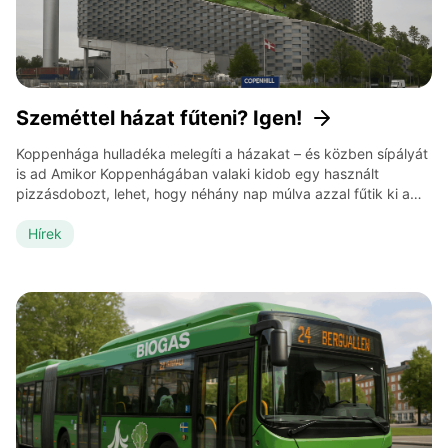
Szeméttel házat fűteni? Igen!
Koppenhága hulladéka melegíti a házakat – és közben sípályát
is ad Amikor Koppenhágában valaki kidob egy használt
pizzásdobozt, lehet, hogy néhány nap múlva azzal fűtik ki a
nappaliját. Dánia az egyik legsikeresebb példája annak,
hogyan lehet a nem újrahasznosítható hulladékból tiszta,
Hírek
ellenőrzött energiát előállítani. A kulcsszó: waste-to-energy,
azaz „hulladékból energia”. És a zászlóshajó ebben a […]