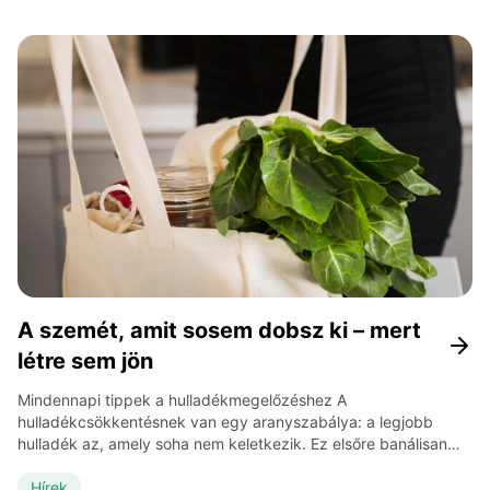
elhelyezni. Az utóbbi években azonban egyre több kutatás és
[…]
A szemét, amit sosem dobsz ki – mert
létre sem jön
Mindennapi tippek a hulladékmegelőzéshez A
hulladékcsökkentésnek van egy aranyszabálya: a legjobb
hulladék az, amely soha nem keletkezik. Ez elsőre banálisan
hangozhat, de valójában a fenntarthatóság egyik legfontosabb
alapelve. Minden tárgy, amit megveszünk, alapanyagokat,
Hírek