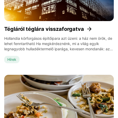
Tégláról téglára visszaforgatva
Hollandia körforgásos építőipara azt üzeni: a ház nem örök, de
lehet fenntartható Ha megkérdeznénk, mi a világ egyik
legnagyobb hulladéktermelő iparága, kevesen mondanák: az
építőipar. Pedig az épületekből, utakból, betonból, téglából
keletkező hulladék a globális hulladéktermelés csaknem 40
Hírek
százalékáért felel. És mi történik ezzel, amikor egy házat
lebontanak? Leggyakrabban darálják, égetik vagy elássák. De
Hollandiában […]