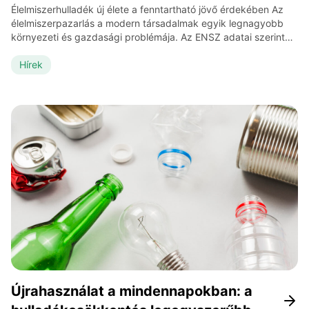
Élelmiszerhulladék új élete a fenntartható jövő érdekében Az
élelmiszerpazarlás a modern társadalmak egyik legnagyobb
környezeti és gazdasági problémája. Az ENSZ adatai szerint
világszerte évente közel egymilliárd tonna élelmiszer kerül a
kukába, miközben a világ népességének jelentős része éhezik.
Hírek
Az elpazarolt élelmiszer előállítása hatalmas víz- és
energiafelhasználással jár, szállítása és tárolása szén-dioxid-
kibocsátást okoz, a hulladéklerakókban pedig […]
Újrahasználat a mindennapokban: a