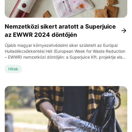
Nemzetközi sikert aratott a Superjuice
az EWWR 2024 döntőjén
Újabb magyar környezetvédelmi siker született az Európai
Hulladékcsökkentési Hét (European Week for Waste Reduction
– EWWR) nemzetközi döntőjén: a Superjuice Kft. projektje első
helyezést ért el a gazdálkodó és ipari
szervezetek kategóriában. A díjátadóra júniusban került sor a
Hírek
hollandiai Leeuwarden városában, a „Circular Summit Fryslân”
konferencia keretében. Ételmentésből innováció A Superjuice
az „EBKEKSZ” nevű projektjével nevezett az EWWR 2024-re,
hogy megmutassa: az újrahasznosítás lehet fenntartható és […]