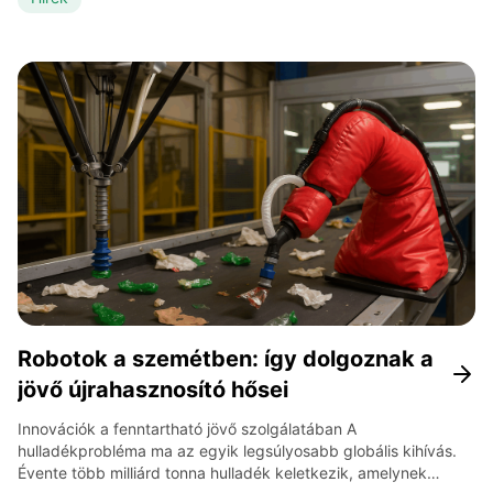
energiát és vizet igényel. Ha ezeket feleslegesen vásároljuk
meg, nemcsak a saját pénztárcánkat terheljük, hanem a
környezetet is. A hulladékmegelőzés ezért nem […]
Robotok a szemétben: így dolgoznak a
jövő újrahasznosító hősei
Innovációk a fenntartható jövő szolgálatában A
hulladékprobléma ma az egyik legsúlyosabb globális kihívás.
Évente több milliárd tonna hulladék keletkezik, amelynek