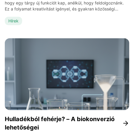
hogy egy tárgy új funkciót kap, anélkül, hogy feldolgoznánk.
Ez a folyamat kreativitást igényel, és gyakran közösségi
élményt is ad. Egy befőttesüvegből készülhet mécsestartó
vagy lámpabúra, egy raklapból kerti bútor, egy régi farmerből
Hírek
pedig táska. Ezek az apró ötletek hozzájárulnak ahhoz, hogy a
hulladék ne teher, hanem lehetőség […]
Hulladékból fehérje? – A biokonverzió
lehetőségei