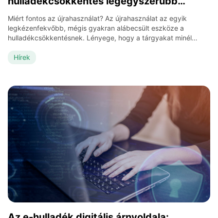
hulladékcsökkentés legegyszerűbb
útja
Miért fontos az újrahasználat? Az újrahasználat az egyik
legkézenfekvőbb, mégis gyakran alábecsült eszköze a
hulladékcsökkentésnek. Lényege, hogy a tárgyakat minél
tovább használjuk, vagy másnak átadjuk, ahelyett, hogy
kidobnánk őket. Ezzel nemcsak a hulladék mennyiségét
Hírek
csökkentjük, hanem energiát, vizet és nyersanyagokat is
megtakarítunk. Gondoljunk csak bele: ha minden háztartás
évente csak néhány darab használati tárgyat továbbadna […]
Az e-hulladék digitális árnyoldala: