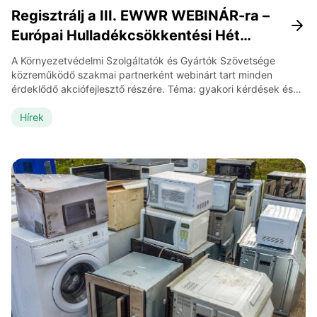
Regisztrálj a III. EWWR WEBINÁR-ra –
Európai Hulladékcsökkentési Hét
2025!
A Környezetvédelmi Szolgáltatók és Gyártók Szövetsége
közreműködő szakmai partnerként webinárt tart minden
érdeklődő akciófejlesztő részére. Téma: gyakori kérdések és
válaszok, kiemelt akcióötletek, új tudásanyagok,
kommunikációt támogató kreatívok Értékmentés: ON –
Hírek
Pazarlás: OFF Kiket várnak? A webinár időpontja: 2025.
október 27. 10.00 A részvétel térítésmentes, de regisztrációhoz
kötött. Regisztrálni az alábbi linken lehet! REGISZTRÁCIÓ
Szeretnél részese lenni […]