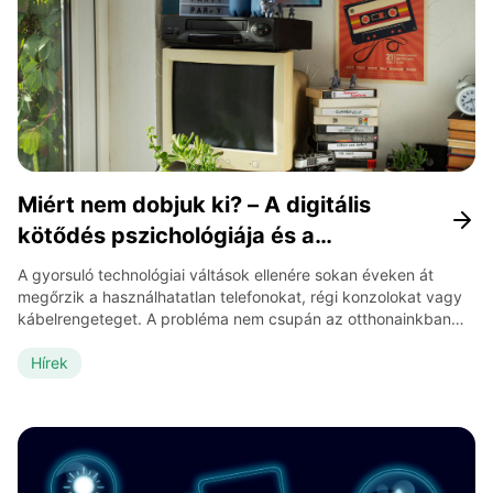
Miért nem dobjuk ki? – A digitális
kötődés pszichológiája és a
technológiai nosztalgia
A gyorsuló technológiai váltások ellenére sokan éveken át
megőrzik a használhatatlan telefonokat, régi konzolokat vagy
kábelrengeteget. A probléma nem csupán az otthonainkban
okozott rendetlenség: a pszichológia, a fogyasztói kultúra és
egy újonnan erősödő retro-technológiai piac együtt alakítja azt,
Hírek
hogy mit tartunk értékesnek a digitális korszakban. A „hátha jó
lesz még” logikája A túlzott tárgyőrzés egyik […]