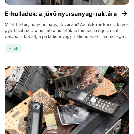
E-hulladék: a jövő nyersanyag-raktára
Miért fontos, hogy ne hagyjuk veszni? Az elektronikai eszközök
gyártásához számos ritka és értékes fém szükséges, mint
például a kobalt, a palládium vagy a lítium. Ezek mennyisége a
Földön korlátozott, kitermelésük pedig egyre költségesebb és
környezetterhelőbb. Ha a régi készülékeket egyszerűen
Hírek
kidobjuk, ezek az anyagok végleg elvesznek. Kevesen
gondolnak bele, hogy a fiókok mélyén heverő […]