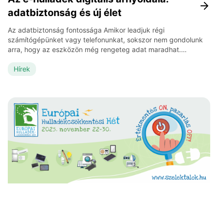
adatbiztonság és új élet
Az adatbiztonság fontossága Amikor leadjuk régi
számítógépünket vagy telefonunkat, sokszor nem gondolunk
arra, hogy az eszközön még rengeteg adat maradhat.
Jelszavak, fényképek, dokumentumok és más személyes
információk – mind olyan adatok, amelyek illetéktelen kezekbe
Hírek
kerülve komoly visszaélésekre adhatnak lehetőséget. Ezért az
e-hulladék kezelésében nemcsak a környezetvédelem, hanem
az adatbiztonság is kulcsfontosságú. Hogyan töröljük az
adatokat […]