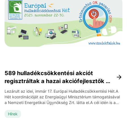
termelt […]
589 hulladékcsökkentési akciót
regisztráltak a hazai akciófejlesztők a
2025. évi Európai Hulladékcsökkentési
Lezárult az idei, immár 17. Európai Hulladékcsökkentési Hét.A
Hétre
Hét koordinációját az Energiaügyi Minisztérium támogatásával
a Nemzeti Energetikai Ügynökség Zrt. látta el.A cél idén is a
hulladékképződés megelőzése, a tudatos vásárlás, az
újrahasználat, újrahasznosítás és a megfelelő
Hírek
hulladékkezelésre történő figyelemfelhívás volt. Ezért is
jelentős a helyi lehetőségek feltárása, az egyéni és a közösségi