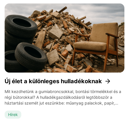
elképzelések, a bevezetni […]
Új élet a különleges hulladékoknak
Mit kezdhetünk a gumiabroncsokkal, bontási törmelékkel és a
régi bútorokkal? A hulladékgazdálkodásról legtöbbször a
háztartási szemét jut eszünkbe: műanyag palackok, papír,
üveg. Ugyanakkor léteznek olyan hulladékáramok, amelyek
mennyiségük és összetételük miatt különösen nagy kihívást
Hírek
jelentenek. Ide tartoznak a használt gumiabroncsok, az építési-
bontási törmelék és a kidobott bútorok. Ezek kezelése