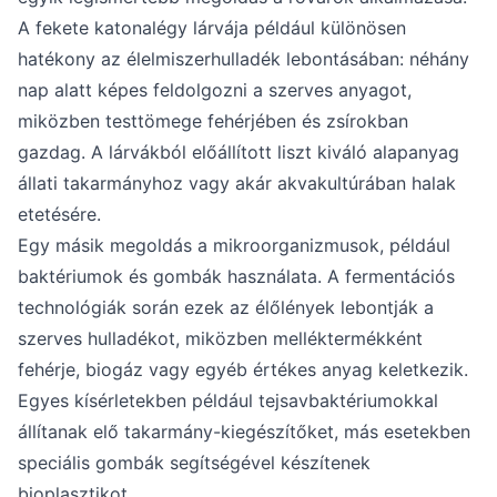
A fekete katonalégy lárvája például különösen
hatékony az élelmiszerhulladék lebontásában: néhány
nap alatt képes feldolgozni a szerves anyagot,
miközben testtömege fehérjében és zsírokban
gazdag. A lárvákból előállított liszt kiváló alapanyag
állati takarmányhoz vagy akár akvakultúrában halak
etetésére.
Egy másik megoldás a mikroorganizmusok, például
baktériumok és gombák használata. A fermentációs
technológiák során ezek az élőlények lebontják a
szerves hulladékot, miközben melléktermékként
fehérje, biogáz vagy egyéb értékes anyag keletkezik.
Egyes kísérletekben például tejsavbaktériumokkal
állítanak elő takarmány-kiegészítőket, más esetekben
speciális gombák segítségével készítenek
bioplasztikot.