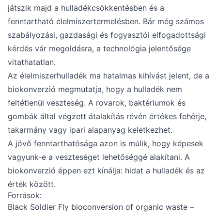
játszik majd a hulladékcsökkentésben és a
fenntartható élelmiszertermelésben. Bár még számos
szabályozási, gazdasági és fogyasztói elfogadottsági
kérdés vár megoldásra, a technológia jelentősége
vitathatatlan.
Az élelmiszerhulladék ma hatalmas kihívást jelent, de a
biokonverzió megmutatja, hogy a hulladék nem
feltétlenül veszteség. A rovarok, baktériumok és
gombák által végzett átalakítás révén értékes fehérje,
takarmány vagy ipari alapanyag keletkezhet.
A jövő fenntarthatósága azon is múlik, hogy képesek
vagyunk-e a veszteséget lehetőséggé alakítani. A
biokonverzió éppen ezt kínálja: hidat a hulladék és az
érték között.
Források:
Black Soldier Fly bioconversion of organic waste –