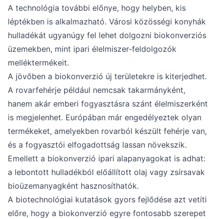
A technológia további előnye, hogy helyben, kis
léptékben is alkalmazható. Városi közösségi konyhák
hulladékát ugyanúgy fel lehet dolgozni biokonverziós
üzemekben, mint ipari élelmiszer-feldolgozók
melléktermékeit.
A jövőben a biokonverzió új területekre is kiterjedhet.
A rovarfehérje például nemcsak takarmányként,
hanem akár emberi fogyasztásra szánt élelmiszerként
is megjelenhet. Európában már engedélyeztek olyan
termékeket, amelyekben rovarból készült fehérje van,
és a fogyasztói elfogadottság lassan növekszik.
Emellett a biokonverzió ipari alapanyagokat is adhat:
a lebontott hulladékból előállított olaj vagy zsírsavak
bioüzemanyagként hasznosíthatók.
A biotechnológiai kutatások gyors fejlődése azt vetíti
előre, hogy a biokonverzió egyre fontosabb szerepet