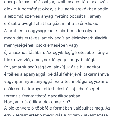
energiafelhasználással jár, szállítása és tárolása szén-
dioxid-kibocsátást okoz, a hulladéklerakókban pedig
a lebomló szerves anyag metánt bocsát ki, amely
erősebb üvegházhatású gáz, mint a szén-dioxid.
A probléma nagyságrendje miatt minden olyan
megoldás értékes, amely segít az élelmiszerhulladék
mennyiségének csökkentésében vagy
újrahasznosításában. Az egyik legígéretesebb irány a
biokonverzió, amelynek lényege, hogy biológiai
folyamatok segítségével alakítjuk át a hulladékot
értékes alapanyaggá, például fehérjévé, takarmánnyá
vagy ipari nyersanyaggá. Ez a technológia egyszerre
csökkenti a környezetterhelést és új lehetőséget
teremt a fenntartható gazdálkodásban.
Hogyan működik a biokonverzió?
A biokonverzió többféle formában valósulhat meg. Az
egyik legismertebb megoldás a rovarok alkalmazása.