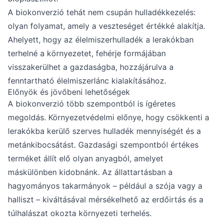
A biokonverzió tehát nem csupán hulladékkezelés:
olyan folyamat, amely a veszteséget értékké alakítja.
Ahelyett, hogy az élelmiszerhulladék a lerakókban
terhelné a környezetet, fehérje formájában
visszakerülhet a gazdaságba, hozzájárulva a
fenntartható élelmiszerlánc kialakításához.
Előnyök és jövőbeni lehetőségek
A biokonverzió több szempontból is ígéretes
megoldás. Környezetvédelmi előnye, hogy csökkenti a
lerakókba kerülő szerves hulladék mennyiségét és a
metánkibocsátást. Gazdasági szempontból értékes
terméket állít elő olyan anyagból, amelyet
máskülönben kidobnánk. Az állattartásban a
hagyományos takarmányok – például a szója vagy a
halliszt – kiváltásával mérsékelhető az erdőirtás és a
túlhalászat okozta környezeti terhelés.