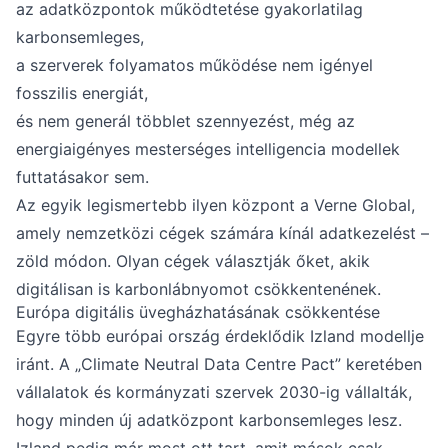
az adatközpontok működtetése gyakorlatilag
karbonsemleges,
a szerverek folyamatos működése nem igényel
fosszilis energiát,
és nem generál többlet szennyezést, még az
energiaigényes mesterséges intelligencia modellek
futtatásakor sem.
Az egyik legismertebb ilyen központ a Verne Global,
amely nemzetközi cégek számára kínál adatkezelést –
zöld módon. Olyan cégek választják őket, akik
digitálisan is karbonlábnyomot csökkentenének.
Európa digitális üvegházhatásának csökkentése
Egyre több európai ország érdeklődik Izland modellje
iránt. A „Climate Neutral Data Centre Pact” keretében
vállalatok és kormányzati szervek 2030-ig vállalták,
hogy minden új adatközpont karbonsemleges lesz.
Izland pedig már most ott tart, amit mások csak