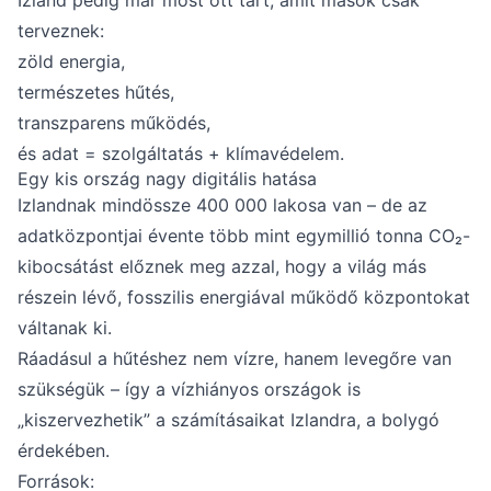
terveznek:
zöld energia,
természetes hűtés,
transzparens működés,
és adat = szolgáltatás + klímavédelem.
Egy kis ország nagy digitális hatása
Izlandnak mindössze 400 000 lakosa van – de az
adatközpontjai évente több mint egymillió tonna CO₂-
kibocsátást előznek meg azzal, hogy a világ más
részein lévő, fosszilis energiával működő központokat
váltanak ki.
Ráadásul a hűtéshez nem vízre, hanem levegőre van
szükségük – így a vízhiányos országok is
„kiszervezhetik” a számításaikat Izlandra, a bolygó
érdekében.
Források: