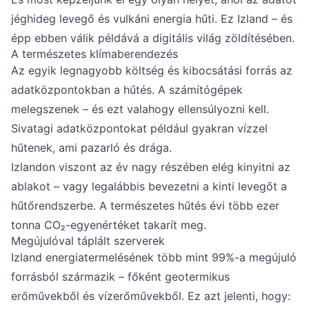
jéghideg levegő és vulkáni energia hűti. Ez Izland – és
épp ebben válik példává a digitális világ zöldítésében.
A természetes klímaberendezés
Az egyik legnagyobb költség és kibocsátási forrás az
adatközpontokban a hűtés. A számítógépek
melegszenek – és ezt valahogy ellensúlyozni kell.
Sivatagi adatközpontokat például gyakran vízzel
hűtenek, ami pazarló és drága.
Izlandon viszont az év nagy részében elég kinyitni az
ablakot – vagy legalábbis bevezetni a kinti levegőt a
hűtőrendszerbe. A természetes hűtés évi több ezer
tonna CO₂-egyenértéket takarít meg.
Megújulóval táplált szerverek
Izland energiatermelésének több mint 99%-a megújuló
forrásból származik – főként geotermikus
erőművekből és vízerőművekből. Ez azt jelenti, hogy: