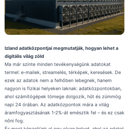
Izland adatközpontjai megmutatják, hogyan lehet a
digitális világ zöld
Ma már szinte minden tevékenységünk adatokat
termel: e-mailek, streamelés, térképek, keresések. De
ezek az adatok nem a felhőben lebegnek, hanem
nagyon is fizikai helyeken laknak: adatközpontokban,
ahol számítógépek tömege dolgozik, hűt és zümmög
napi 24 órában. Az adatközpontok mára a világ
áramfogyasztásának 1-2%-át emésztik fel – és ez csak
nőni fog.
És most képzeljünk el egy olyan helyet, ahol az adatot