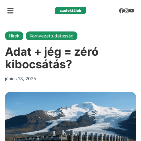
Hírek
Környezettudatosság
Adat + jég = zéró
kibocsátás?
június 13, 2025