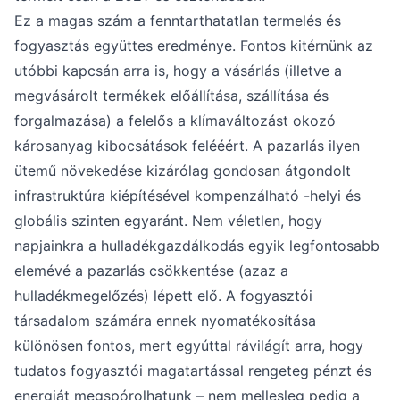
Ez a magas szám a fenntarthatatlan termelés és
fogyasztás együttes eredménye. Fontos kitérnünk az
utóbbi kapcsán arra is, hogy a vásárlás (illetve a
megvásárolt termékek előállítása, szállítása és
forgalmazása) a felelős a klímaváltozást okozó
károsanyag kibocsátások felééért. A pazarlás ilyen
ütemű növekedése kizárólag gondosan átgondolt
infrastruktúra kiépítésével kompenzálható -helyi és
globális szinten egyaránt. Nem véletlen, hogy
napjainkra a hulladékgazdálkodás egyik legfontosabb
elemévé a pazarlás csökkentése (azaz a
hulladékmegelőzés) lépett elő. A fogyasztói
társadalom számára ennek nyomatékosítása
különösen fontos, mert egyúttal rávilágít arra, hogy
tudatos fogyasztói magatartással rengeteg pénzt és
energiát megspórolhatunk – nem mellesleg pedig a