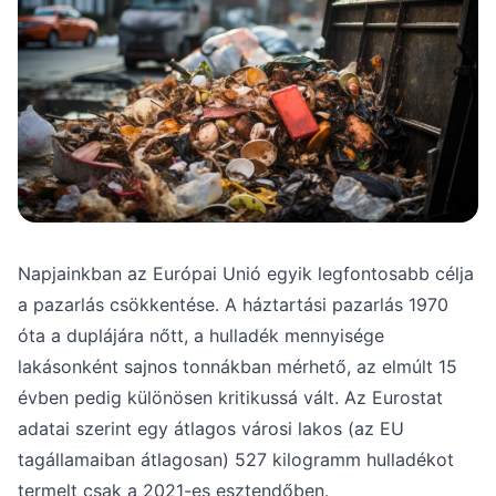
Napjainkban az Európai Unió egyik legfontosabb célja
a pazarlás csökkentése. A háztartási pazarlás 1970
óta a duplájára nőtt, a hulladék mennyisége
lakásonként sajnos tonnákban mérhető, az elmúlt 15
évben pedig különösen kritikussá vált. Az Eurostat
adatai szerint egy átlagos városi lakos (az EU
tagállamaiban átlagosan) 527 kilogramm hulladékot
termelt csak a 2021-es esztendőben.