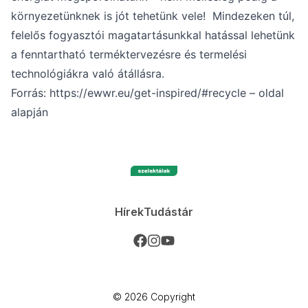
környezetünknek is jót tehetünk vele! Mindezeken túl,
felelős fogyasztói magatartásunkkal hatással lehetünk
a fenntartható terméktervezésre és termelési
technológiákra való átállásra.
Forrás:
https://ewwr.eu/get-inspired/#recycle
– oldal
alapján
Hírek
Tudástár
©️ 2026 Copyright