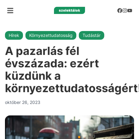
Hírek
Környezettudatosság
Tudástár
A pazarlás fél
évszázada: ezért
küzdünk a
környezettudatosságért
október 26, 2023