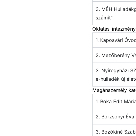
3. MÉH Hulladékg
számít”
Oktatási intézmény
1. Kaposvári Óvo
2. Mezőberény Vá
3. Nyíregyházi S
e-hulladék új élet
Magánszemély kat
1. Bóka Edit Már
2. Börzsönyi Év
3. Bozókiné Szab