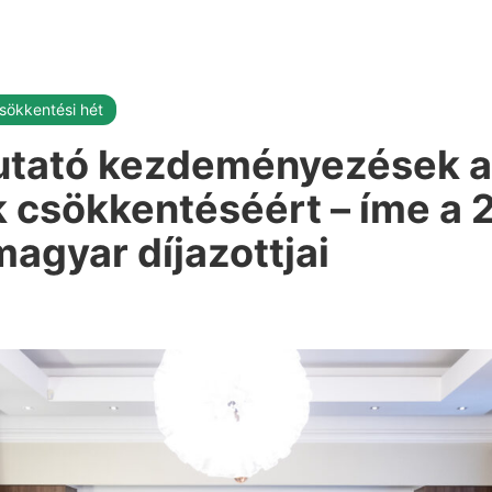
sökkentési hét
tató kezdeményezések a
k csökkentéséért – íme a
gyar díjazottjai