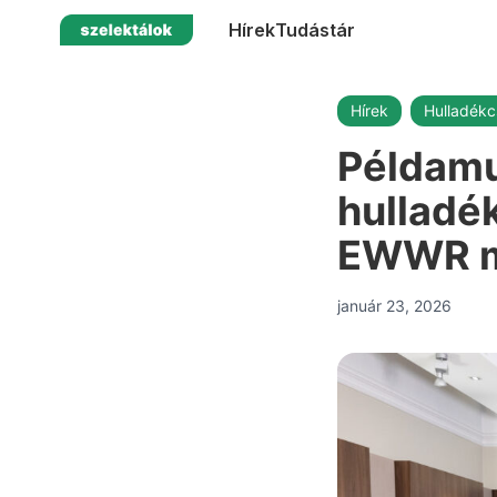
Hírek
Tudástár
Hírek
Hulladékc
Példamu
hulladé
EWWR ma
január 23, 2026