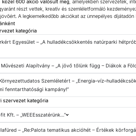
 közel 600 akció valósult meg
, amelyekben szervezetek, in
aránt részt vettek, kreatív és szemléletformáló kezdeményez
övőért. A legkiemelkedőbb akciókat az ünnepélyes díjátadón hi
iánként
ervezet kategória
arkért Egyesület – „A hulladékcsökkentés natúrparki hétpró
Művészeti Alapítvány – „A jövő tőlünk függ – Diákok a Föl
Környezettudatos Szemléletért – „Energia–víz–hulladékcsök
umi fenntarthatósági kampány!”
i szervezet kategória
fit Kft. – „WEEEsszatérünk…”
illafüred – „Re:Palota tematikus akcióhét – Értékek körforg