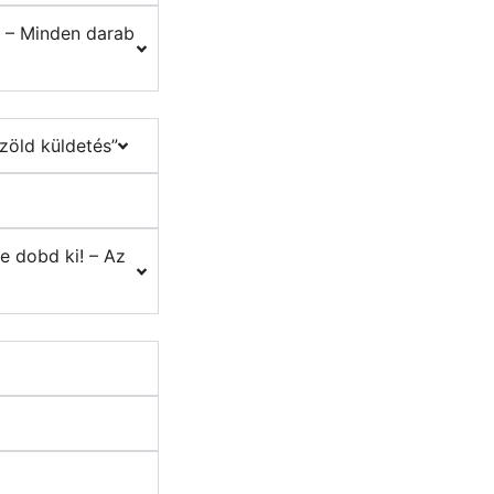
h – Minden darab
zöld küldetés”
e dobd ki! – Az