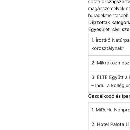
során
országszerte
magánszemélyek egy
hulladékmentesebb j
Díjazottak kategór
Egyesület, civil sz
1. Írottkő Natúrp
korosztálynak”
2. Mikrokozmosz 
3. ELTE Együtt a 
– Indul a kollégi
Gazdálkodó és ipar
1. MiReHu Nonpro
2. Hotel Palota L