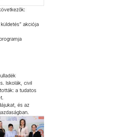
következők:
 küldetés” akciója
 programja
ulladék
 Iskolák, civil
ották: a tudatos
t.
ájukat, és az
s gazdaságban.