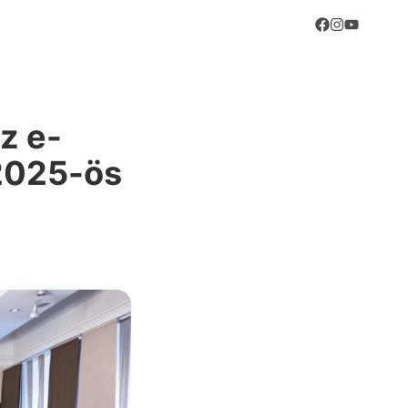
z e-
 2025-ös