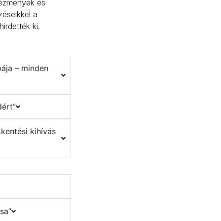
tézmények és
éseikkel a
rdették ki.
bája – minden
dért”
kentési kihívás
ása”