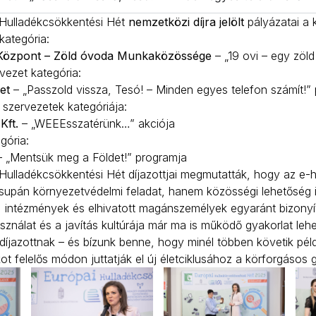
Hulladékcsökkentési Hét
nemzetközi díjra jelölt
pályázatai a 
kategória:
 Központ – Zöld óvoda Munkaközössége
– „19 ovi – egy zöld
rvezet kategória:
et
– „Passzold vissza, Tesó! – Minden egyes telefon számít!”
 szervezetek kategóriája:
Kft.
– „WEEEsszatérünk…” akciója
gória:
 „Mentsük meg a Földet!” programja
ulladékcsökkentési Hét díjazottjai megmutatták, hogy az e-h
pán környezetvédelmi feladat, hanem közösségi lehetőség is.
 intézmények és elhivatott magánszemélyek egyaránt bizonyít
sználat és a javítás kultúrája már ma is működő gyakorlat lehe
díjazottnak – és bízunk benne, hogy minél többen követik péld
ékot felelős módon juttatják el új életciklusához a körforgáso