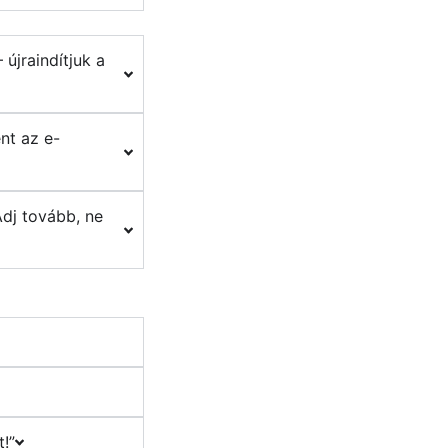
újraindítjuk a
nt az e-
Adj tovább, ne
!”