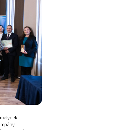
amelynek
kampány