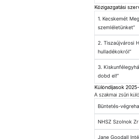
Közigazgatási szer
1. Kecskemét Megy
szemléletünket”
2. Tiszaújvárosi 
hulladékokról”
3. Kiskunfélegyhá
dobd el!”
Különdíjasok 2025
A szakmai zsűri kül
Büntetés-végreha
NHSZ Szolnok Zrt
Jane Goodall Inté