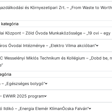
azdálkodási és Környezetipari Zrt. – „From Waste to Wort
 kategória
dai Központ – Zöld Óvoda Munkaközössége – „19 ovi – egy 
ros Óvodai Intézménye – „Elektro Vilma akcióban”
ZC Wesselényi Miklós Technikum és Kollégium – „Dobd be, n
e”
egória
ia – „Egészséges bolygó”
a – EWWR 2025 program
ó Ildikó – „Energia Elemér KlímanÓcska Falván”