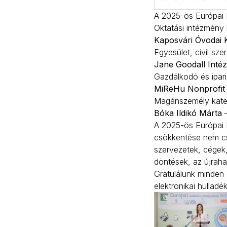
A 2025-ös Európai 
Oktatási intézmény 
Kaposvári Óvodai
Egyesület, civil sze
Jane Goodall Intéz
Gazdálkodó és ipari
MiReHu Nonprofit 
Magánszemély kate
Bóka Ildikó Márta
–
A 2025-ös Európai H
csökkentése nem csu
szervezetek, cégek,
döntések, az újraha
Gratulálunk minden 
elektronikai hullad