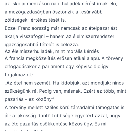
az iskolai menzákon napi hulladékmérést írnak elő,
a mezőgazdaságban ösztönzik a „csúnyább
zöldségek” értékesítését is.
Ezzel Franciaország már nemcsak az ételpazarlást
akarja visszafogni – hanem az élelmiszerrendszer
igazságosabbá tételét is célozza.
Az élelmiszerhulladék, mint morális kérdés
A francia megközelítés erősen etikai alapú. A törvény
elfogadásakor a parlament egy képviselője így
fogalmazott:
„Az étel nem szemét. Ha kidobjuk, azt mondjuk: nincs
szükségünk rá. Pedig van, másnak. Ezért ez több, mint
pazarlás – ez közöny.”
A törvény mellett széles körű társadalmi támogatás is
áll: a lakosság döntő többsége egyetért azzal, hogy
az ételpazarlás csökkentése közös ügy. És mi