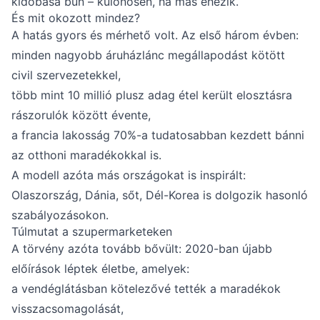
kidobása bűn – különösen, ha más éhezik.
És mit okozott mindez?
A hatás gyors és mérhető volt. Az első három évben:
minden nagyobb áruházlánc megállapodást kötött
civil szervezetekkel,
több mint 10 millió plusz adag étel került elosztásra
rászorulók között évente,
a francia lakosság 70%-a tudatosabban kezdett bánni
az otthoni maradékokkal is.
A modell azóta más országokat is inspirált:
Olaszország, Dánia, sőt, Dél-Korea is dolgozik hasonló
szabályozásokon.
Túlmutat a szupermarketeken
A törvény azóta tovább bővült: 2020-ban újabb
előírások léptek életbe, amelyek:
a vendéglátásban kötelezővé tették a maradékok
visszacsomagolását,