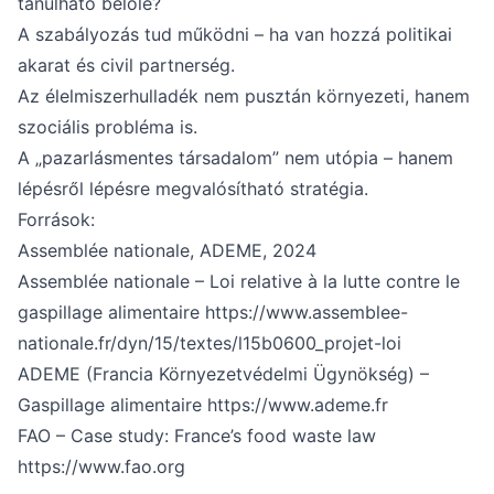
tanulható belőle?
A szabályozás tud működni – ha van hozzá politikai
akarat és civil partnerség.
Az élelmiszerhulladék nem pusztán környezeti, hanem
szociális probléma is.
A „pazarlásmentes társadalom” nem utópia – hanem
lépésről lépésre megvalósítható stratégia.
Források:
Assemblée nationale, ADEME, 2024
Assemblée nationale – Loi relative à la lutte contre le
gaspillage alimentaire
https://www.assemblee-
nationale.fr/dyn/15/textes/l15b0600_projet-loi
ADEME (Francia Környezetvédelmi Ügynökség) –
Gaspillage alimentaire
https://www.ademe.fr
FAO – Case study: France’s food waste law
https://www.fao.org