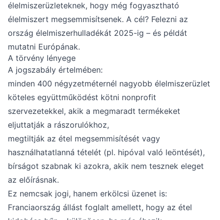
élelmiszerüzleteknek, hogy még fogyasztható
élelmiszert megsemmisítsenek. A cél? Felezni az
ország élelmiszerhulladékát 2025-ig – és példát
mutatni Európának.
A törvény lényege
A jogszabály értelmében:
minden 400 négyzetméternél nagyobb élelmiszerüzlet
köteles együttműködést kötni nonprofit
szervezetekkel, akik a megmaradt termékeket
eljuttatják a rászorulókhoz,
megtiltják az étel megsemmisítését vagy
használhatatlanná tételét (pl. hipóval való leöntését),
bírságot szabnak ki azokra, akik nem tesznek eleget
az előírásnak.
Ez nemcsak jogi, hanem erkölcsi üzenet is:
Franciaország állást foglalt amellett, hogy az étel