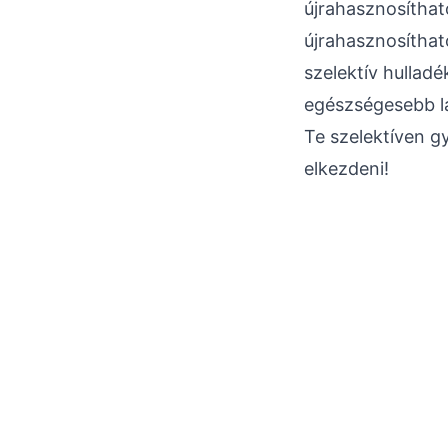
újrahasznosíthat
újrahasznosíthat
szelektív hullad
egészségesebb l
Te szelektíven g
elkezdeni!