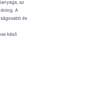
óanyaga, az
 dolog. A
onságosabb és
ose késő