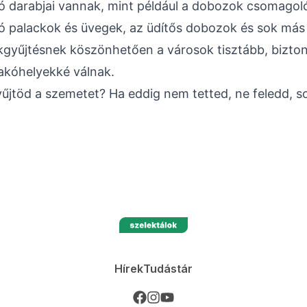
ó darabjai vannak, mint például a dobozok csomagol
ó palackok és üvegek, az üdítős dobozok és sok más
ékgyűjtésnek köszönhetően a városok tisztább, bizt
akóhelyekké válnak.
yűjtöd a szemetet? Ha eddig nem tetted, ne feledd, s
Hírek
Tudástár