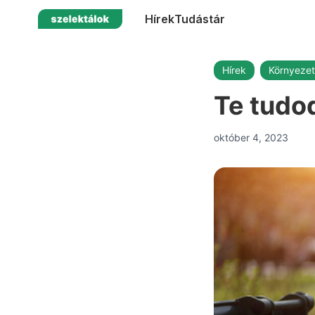
Hírek
Tudástár
Hírek
Környeze
Te tudod
október 4, 2023