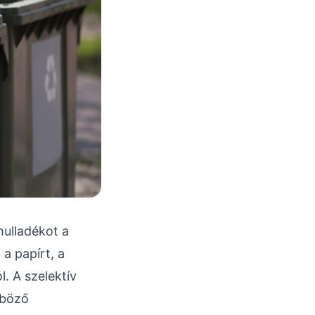
hulladékot a
 a papírt, a
. A szelektív
nböző