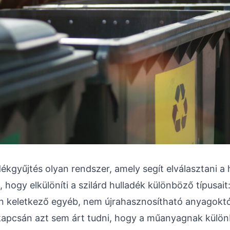
dékgyűjtés olyan rendszer, amely segít elválasztani a 
, hogy elkülöníti a szilárd hulladék különböző típusait:
n keletkező egyéb, nem újrahasznosítható anyagoktól
 kapcsán azt sem árt tudni, hogy a műanyagnak külö