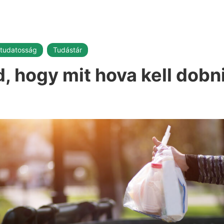
ttudatosság
Tudástár
, hogy mit hova kell dobn