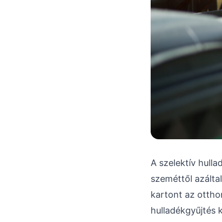
A szelektív hulla
szeméttől azáltal
kartont az ottho
hulladékgyűjtés