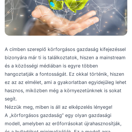
A címben szereplő körforgásos gazdaság kifejezéssel
bizonyára már ti is találkoztatok, hiszen a mainstream
és a közösségi médiában is egyre többen
hangoztatják a fontosságát. Ez okkal történik, hiszen
ez az az elmélet, ami a gyakorlatban egyidejűleg lehet
hasznos, miközben még a környezetünknek is sokat
segít.
Nézzük meg, miben is áll az elképzelés lényege!
A „körforgásos gazdaság” egy olyan gazdasági
modell, amelyben az erőforrásokat újrahasznosítják,
és a hulladékot minimalizálják. Ez a modell arra