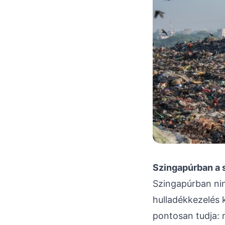
Szingapúrban a 
Szingapúrban nin
hulladékkezelés k
pontosan tudja: m