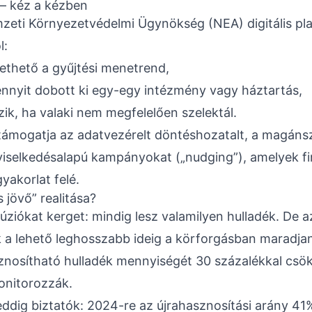
 – kéz a kézben
zeti Környezetvédelmi Ügynökség (NEA) digitális pl
l:
ethető a gyűjtési menetrend,
ennyit dobott ki egy-egy intézmény vagy háztartás,
zik, ha valaki nem megfelelően szelektál.
támogatja az adatvezérelt döntéshozatalt, a magáns
viselkedésalapú kampányokat („nudging”), amelyek fi
gyakorlat felé.
jövő” realitása?
úziókat kerget: mindig lesz valamilyen hulladék. De a
a lehető leghosszabb ideig a körforgásban maradjan
znosítható hulladék mennyiségét 30 százalékkal csök
nitorozzák.
dig biztatók: 2024-re az újrahasznosítási arány 41%