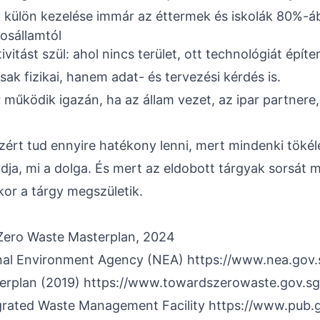
ék külön kezelése immár az éttermek és iskolák 80%-á
osállamtól
ivitást szül: ahol nincs terület, ott technológiát építe
ak fizikai, hanem adat- és tervezési kérdés is.
 működik igazán, ha az állam vezet, az ipar partnere,
ért tud ennyire hatékony lenni, mert mindenki töké
dja, mi a dolga. És mert az eldobott tárgyak sorsát 
kor a tárgy megszületik.
Zero Waste Masterplan, 2024
nal Environment Agency (NEA)
https://www.nea.gov.
erplan (2019)
https://www.towardszerowaste.gov.sg
grated Waste Management Facility
https://www.pub.