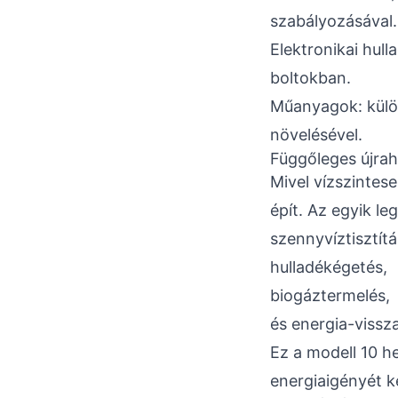
szabályozásával.
Elektronikai hull
boltokban.
Műanyagok: külön 
növelésével.
Függőleges újrah
Mivel vízszintes
épít. Az egyik l
szennyvíztisztítá
hulladékégetés,
biogáztermelés,
és energia-vissz
Ez a modell 10 h
energiaigényét k