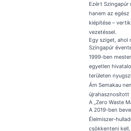
Ezért Szingapúr 
hanem az egész r
kiépítése – verti
vezetéssel.
Egy sziget, ahol
Szingapúr évente
1999-ben mesters
egyetlen hivatalo
területen nyugszi
Ám Semakau nem v
újrahasznosított
A „Zero Waste M
A 2019-ben beve
Élelmiszer-hulla
csökkenteni kell