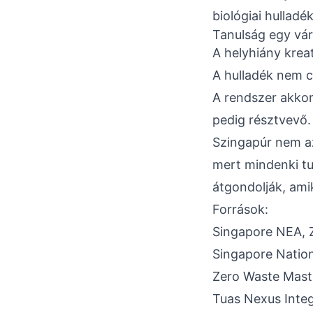
biológiai hullad
Tanulság egy vár
A helyhiány kreat
A hulladék nem cs
A rendszer akkor
pedig résztvevő.
Szingapúr nem az
mert mindenki tu
átgondolják, ami
Források:
Singapore NEA, 
Singapore Natio
Zero Waste Mast
Tuas Nexus Inte