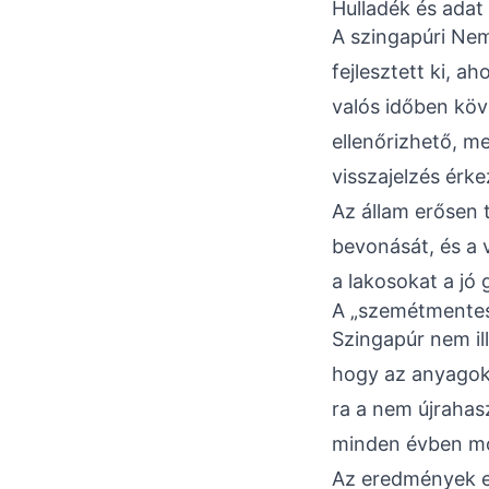
Hulladék és adat
A szingapúri Nem
fejlesztett ki, aho
valós időben köv
ellenőrizhető, m
visszajelzés érke
Az állam erősen 
bevonását, és a 
a lakosokat a jó 
A „szemétmentes 
Szingapúr nem ill
hogy az anyagok 
ra a nem újrahas
minden évben mo
Az eredmények ed