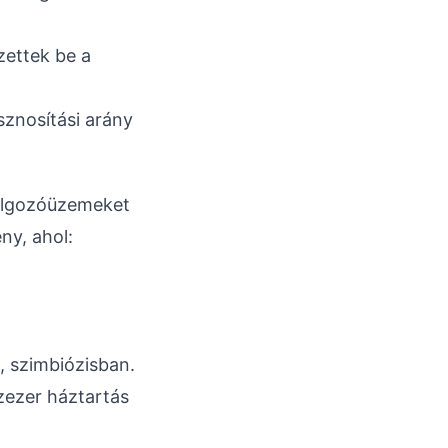
zettek be a
sznosítási arány
dolgozóüzemeket
ny, ahol:
, szimbiózisban.
zezer háztartás