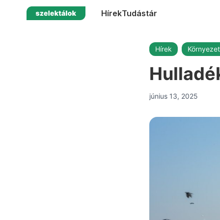
Hírek
Tudástár
Hírek
Környeze
Hulladé
június 13, 2025