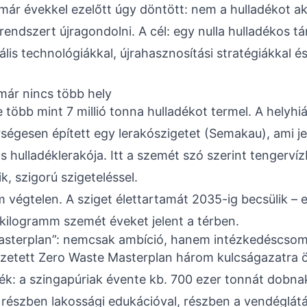
már évekkel ezelőtt úgy döntött: nem a hulladékot aka
endszert újragondolni. A cél: egy nulla hulladékos t
kális technológiákkal, újrahasznosítási stratégiákkal és
 már nincs több hely
 több mint 7 millió tonna hulladékot termel. A helyhi
égesen épített egy lerakószigetet (Semakau), ami je
s hulladéklerakója. Itt a szemét szó szerint tengervíz
k, szigorú szigeteléssel.
égtelen. A sziget élettartamát 2035-ig becsülik – 
 kilogramm szemét éveket jelent a térben.
asterplan”: nemcsak ambíció, hanem intézkedéscso
zetett Zero Waste Masterplan három kulcságazatra ö
dék: a szingapúriak évente kb. 700 ezer tonnát dobnak
, részben lakossági edukációval, részben a vendéglát