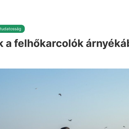
ttudatosság
k a felhőkarcolók árnyék