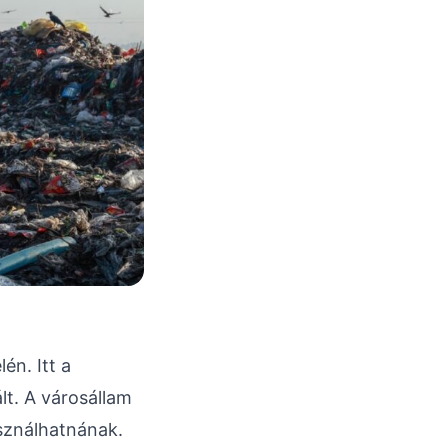
én. Itt a
lt. A városállam
asználhatnának.