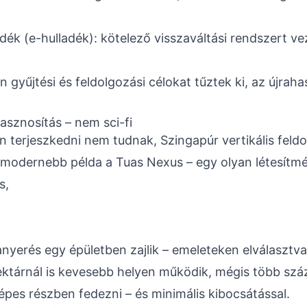
adék (e-hulladék): kötelező visszaváltási rendszert ve
gyűjtési és feldolgozási célokat tűztek ki, az újraha
asznosítás – nem sci-fi
en terjeszkedni nem tudnak, Szingapúr vertikális fel
egmodernebb példa a Tuas Nexus – egy olyan létesítmé
s,
anyerés egy épületben zajlik – emeleteken elválasztva
ektárnál is kevesebb helyen működik, mégis több szá
épes részben fedezni – és minimális kibocsátással.