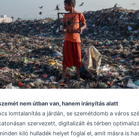
szemét nem útban van, hanem irányítás alatt
cs lomtalanítás a járdán, se szemétdomb a város szél
atonásan szervezett, digitalizált és térben optimalizá
inden kiló hulladék helyet foglal el, amit másra is h