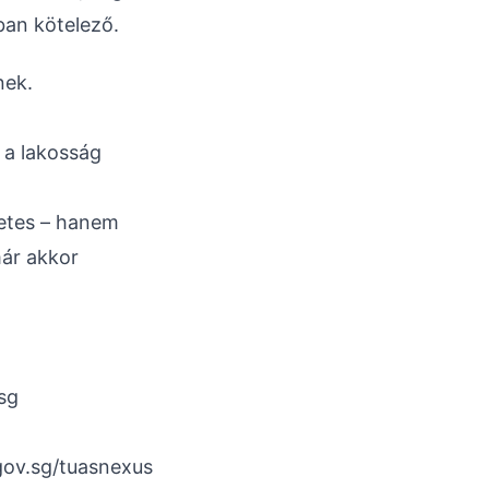
ban kötelező.
nek.
 a lakosság
letes – hanem
már akkor
sg
gov.sg/tuasnexus