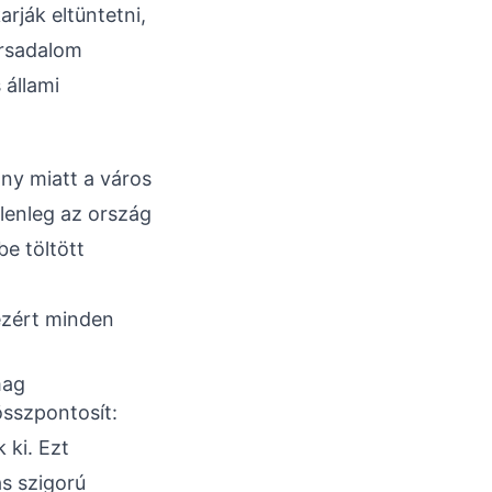
rják eltüntetni,
ársadalom
 állami
ány miatt a város
lenleg az ország
be töltött
ezért minden
mag
sszpontosít:
 ki. Ezt
ás szigorú