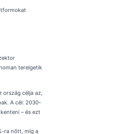
atformokat
zektor
noman terelgetik
z ország célja az,
ak. A cél: 2030-
kenteni – és ezt
-ra nőtt, míg a