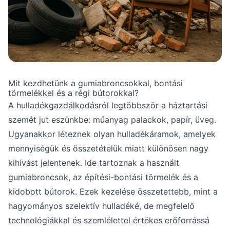
Mit kezdhetünk a gumiabroncsokkal, bontási
törmelékkel és a régi bútorokkal?
A hulladékgazdálkodásról legtöbbször a háztartási
szemét jut eszünkbe: műanyag palackok, papír, üveg.
Ugyanakkor léteznek olyan hulladékáramok, amelyek
mennyiségük és összetételük miatt különösen nagy
kihívást jelentenek. Ide tartoznak a használt
gumiabroncsok, az építési-bontási törmelék és a
kidobott bútorok. Ezek kezelése összetettebb, mint a
hagyományos szelektív hulladéké, de megfelelő
technológiákkal és szemlélettel értékes erőforrássá