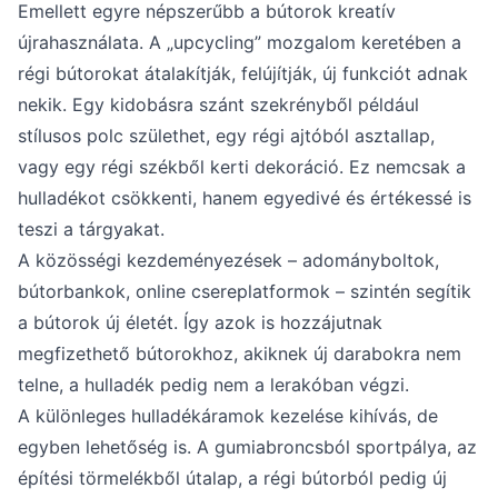
Emellett egyre népszerűbb a bútorok kreatív
újrahasználata. A „upcycling” mozgalom keretében a
régi bútorokat átalakítják, felújítják, új funkciót adnak
nekik. Egy kidobásra szánt szekrényből például
stílusos polc születhet, egy régi ajtóból asztallap,
vagy egy régi székből kerti dekoráció. Ez nemcsak a
hulladékot csökkenti, hanem egyedivé és értékessé is
teszi a tárgyakat.
A közösségi kezdeményezések – adományboltok,
bútorbankok, online csereplatformok – szintén segítik
a bútorok új életét. Így azok is hozzájutnak
megfizethető bútorokhoz, akiknek új darabokra nem
telne, a hulladék pedig nem a lerakóban végzi.
A különleges hulladékáramok kezelése kihívás, de
egyben lehetőség is. A gumiabroncsból sportpálya, az
építési törmelékből útalap, a régi bútorból pedig új