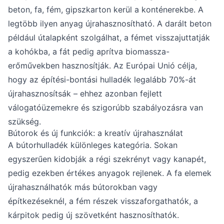
beton, fa, fém, gipszkarton kerül a konténerekbe. A
legtöbb ilyen anyag újrahasznosítható. A darált beton
például útalapként szolgálhat, a fémet visszajuttatják
a kohókba, a fát pedig aprítva biomassza-
erőművekben hasznosítják. Az Európai Unió célja,
hogy az építési-bontási hulladék legalább 70%-át
újrahasznosítsák – ehhez azonban fejlett
válogatóüzemekre és szigorúbb szabályozásra van
szükség.
Bútorok és új funkciók: a kreatív újrahasználat
A bútorhulladék különleges kategória. Sokan
egyszerűen kidobják a régi szekrényt vagy kanapét,
pedig ezekben értékes anyagok rejlenek. A fa elemek
újrahasználhatók más bútorokban vagy
építkezéseknél, a fém részek visszaforgathatók, a
kárpitok pedig új szövetként hasznosíthatók.