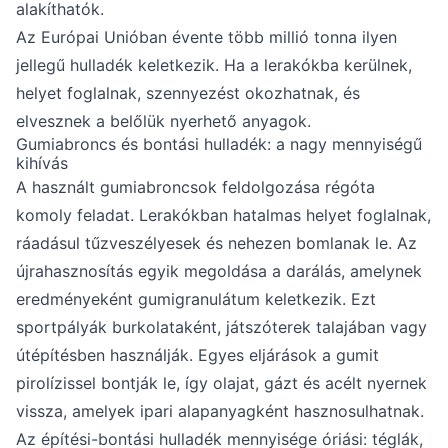
alakíthatók.
Az Európai Unióban évente több millió tonna ilyen
jellegű hulladék keletkezik. Ha a lerakókba kerülnek,
helyet foglalnak, szennyezést okozhatnak, és
elvesznek a belőlük nyerhető anyagok.
Gumiabroncs és bontási hulladék: a nagy mennyiségű
kihívás
A használt gumiabroncsok feldolgozása régóta
komoly feladat. Lerakókban hatalmas helyet foglalnak,
ráadásul tűzveszélyesek és nehezen bomlanak le. Az
újrahasznosítás egyik megoldása a darálás, amelynek
eredményeként gumigranulátum keletkezik. Ezt
sportpályák burkolataként, játszóterek talajában vagy
útépítésben használják. Egyes eljárások a gumit
pirolízissel bontják le, így olajat, gázt és acélt nyernek
vissza, amelyek ipari alapanyagként hasznosulhatnak.
Az építési-bontási hulladék mennyisége óriási: téglák,