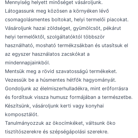
Mennyiség helyett minőséget vásároljunk.
Látogassunk meg közösen a környéken lévő
csomagolásmentes boltokat, helyi termelői piacokat.
Vásároljunk hazai zöldséget, gyümölcsöt, pékárut
helyi termelőktől, szolgáltatóktól többször
használható, mosható termékzsákban és utasítsuk el
az egyszer használatos zacskókat a
mindennapjainkból.
Mentsük meg a rövid szavatosságú termékeket.
Vezessük be a húsmentes hétfők hagyományát.
Gondoljunk az élelmiszerhulladékra, mint erőforrásra
és fordítsuk vissza humusz formájában a természetbe.
Készítsünk, vásároljunk kerti vagy konyhai
komposztálót.
Tanulmányozzuk az ökocímkéket, váltsunk öko
tisztítószerekre és szépségápolási szerekre.