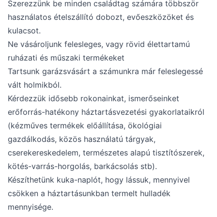
Szerezzünk be minden családtag számára többször
használatos ételszállító dobozt, evőeszközöket és
kulacsot.
Ne vásároljunk felesleges, vagy rövid élettartamú
ruházati és műszaki termékeket
Tartsunk garázsvásárt a számunkra már feleslegessé
vált holmikból.
Kérdezzük idősebb rokonainkat, ismerőseinket
erőforrás-hatékony háztartásvezetési gyakorlataikról
(kézműves termékek előállítása, ökológiai
gazdálkodás, közös használatú tárgyak,
cserekereskedelem, természetes alapú tisztítószerek,
kötés-varrás-horgolás, barkácsolás stb).
Készíthetünk kuka-naplót, hogy lássuk, mennyivel
csökken a háztartásunkban termelt hulladék
mennyisége.