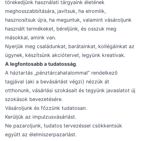
törekedjünk használati tárgyaink életének
meghosszabbítására, javítsuk, ha elromlik,
hasznosítsuk újra, ha meguntuk, valamint vásároljunk
használt termékeket, béreljünk, és osszuk meg
másokkal, amink van.
Nyerjük meg családunkat, barátainkat, kollégáinkat az
ügynek, készítsünk akciótervet, legyünk kreatívak.
A legfontosabb a tudatosság
.
A háztartás „pénztárcahatalommal” rendelkező
tagjával (aki a bevásárlást végzi) nézzük át
otthonunk, vásárlási szokásait és tegyünk javaslatot új
szokások bevezetésére.
Vásároljunk és főzzünk tudatosan.
Kerüljük az impulzusvásárlást.
Ne pazaroljunk, tudatos tervezéssel csökkentsük
együtt az élelmiszerpazarlást.