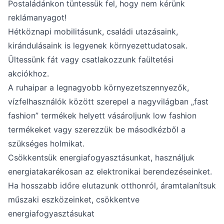
Postaládánkon tüntessük fel, hogy nem kérünk
reklámanyagot!
Hétköznapi mobilitásunk, családi utazásaink,
kirándulásaink is legyenek környezettudatosak.
Ültessünk fát vagy csatlakozzunk faültetési
akciókhoz.
A ruhaipar a legnagyobb környezetszennyezők,
vízfelhasználók között szerepel a nagyvilágban „fast
fashion” termékek helyett vásároljunk low fashion
termékeket vagy szerezzük be másodkézből a
szükséges holmikat.
Csökkentsük energiafogyasztásunkat, használjuk
energiatakarékosan az elektronikai berendezéseinket.
Ha hosszabb időre elutazunk otthonról, áramtalanítsuk
műszaki eszközeinket, csökkentve
energiafogyasztásukat