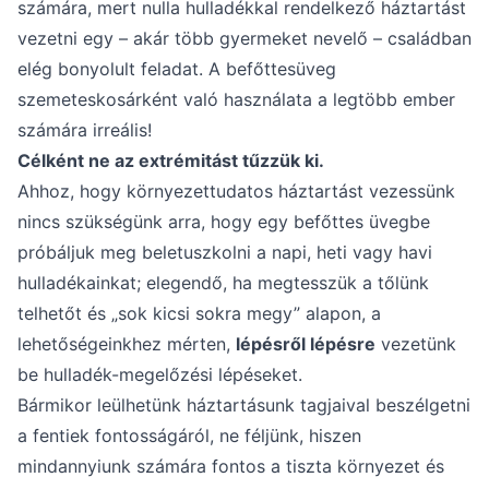
számára, mert nulla hulladékkal rendelkező háztartást
vezetni egy – akár több gyermeket nevelő – családban
elég bonyolult feladat. A befőttesüveg
szemeteskosárként való használata a legtöbb ember
számára irreális!
Célként ne az extrémitást tűzzük ki.
Ahhoz, hogy környezettudatos háztartást vezessünk
nincs szükségünk arra, hogy egy befőttes üvegbe
próbáljuk meg beletuszkolni a napi, heti vagy havi
hulladékainkat; elegendő, ha megtesszük a tőlünk
telhetőt és „sok kicsi sokra megy” alapon, a
lehetőségeinkhez mérten,
lépésről lépésre
vezetünk
be hulladék-megelőzési lépéseket.
Bármikor leülhetünk háztartásunk tagjaival beszélgetni
a fentiek fontosságáról, ne féljünk, hiszen
mindannyiunk számára fontos a tiszta környezet és