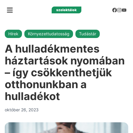
Hírek
Környezettudatosság
Tudástár
A hulladékmentes
háztartások nyomában
– így csökkenthetjük
otthonunkban a
hulladékot
október 26, 2023