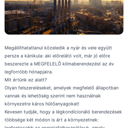
Megállíthatatlanul közeledik a nyár és vele együtt
persze a kánikula: aki előrelátó volt, már jó előre
beszerezte a MEGFELELŐ klímaberendezést az év
legforróbb hónapjaira.
Mit értünk ez alatt?
Olyan felszereléseket, amelyek megfelelő állapotban
vannak és lehetőség szerint nem használnak
környezetre káros hűtőanyagokat!
Kevesen tudják, hogy a légkondícionáló berendezések
többsége két módon is árt a környezetnek:
legfontosabb az energiafelhasználásuk, amely