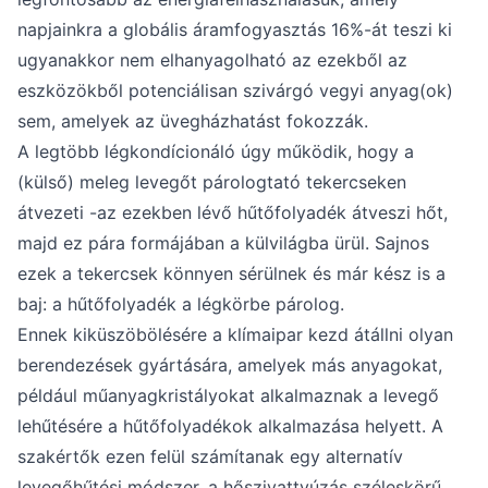
napjainkra a globális áramfogyasztás 16%-át teszi ki
ugyanakkor nem elhanyagolható az ezekből az
eszközökből potenciálisan szivárgó vegyi anyag(ok)
sem, amelyek az üvegházhatást fokozzák.
A legtöbb légkondícionáló úgy működik, hogy a
(külső) meleg levegőt párologtató tekercseken
átvezeti -az ezekben lévő hűtőfolyadék átveszi hőt,
majd ez pára formájában a külvilágba ürül. Sajnos
ezek a tekercsek könnyen sérülnek és már kész is a
baj: a hűtőfolyadék a légkörbe párolog.
Ennek kiküszöbölésére a klímaipar kezd átállni olyan
berendezések gyártására, amelyek más anyagokat,
például műanyagkristályokat alkalmaznak a levegő
lehűtésére a hűtőfolyadékok alkalmazása helyett. A
szakértők ezen felül számítanak egy alternatív
levegőhűtési módszer, a hőszivattyúzás széleskörű