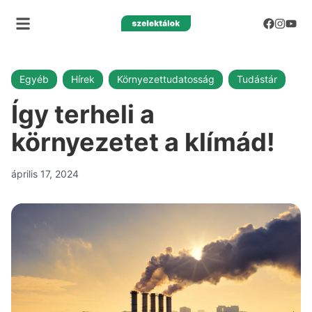
Egyéb
Hírek
Környezettudatosság
Tudástár
Így terheli a
környezetet a klímád!
április 17, 2024