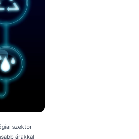
ógiai szektor
asabb árakkal