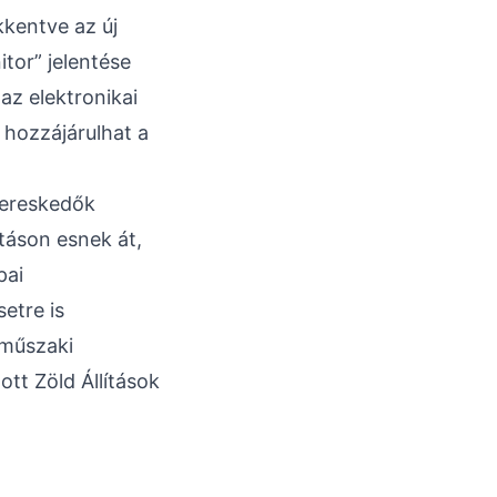
kkentve az új
tor” jelentése
az elektronikai
 hozzájárulhat a
kereskedők
táson esnek át,
pai
etre is
 műszaki
tt Zöld Állítások