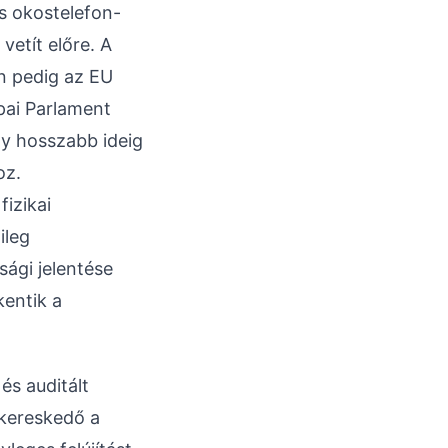
is okostelefon-
vetít előre. A
n pedig az EU
pai Parlament
ogy hosszabb ideig
oz.
izikai
ileg
ági jelentése
kentik a
és auditált
 kereskedő a