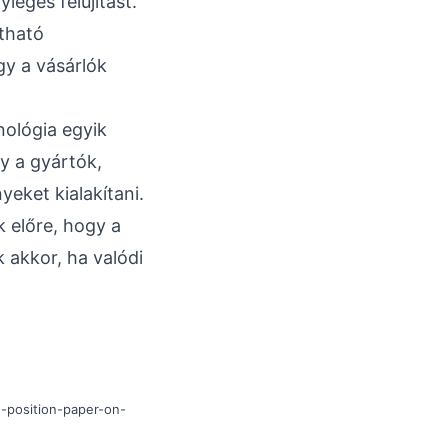
leges felújítást.
átható
gy a vásárlók
nológia egyik
y a gyártók,
eket kialakítani.
k előre, hogy a
k akkor, ha valódi
position-paper-on-