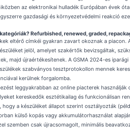
közben az elektronikai hulladék Európában évek óta
egyszerre gazdasági és környezetvédelmi reakció eze
 kategóriák? Refurbished, renewed, graded, repack
mékek eltérő címkéi gyakran zavart okoznak a piacon. 
készüléket jelöl, amelyet szakértők bevizsgáltak, szü
ltek, majd újraértékesítenek. A GSMA 2024-es iparági
észülékek szabványos tesztprotokollon mennek keresz
nciával kerülnek forgalomba.
jezést leggyakrabban az online piacterek használják 
yeket kereskedők esztétikailag és funkcionálisan ren
i, hogy a készüléket állapot szerint osztályozták (péld
sorban külső kopás vagy akkumulátorhasználat alapjá
el szemben csak újracsomagolt, minimális beavatko