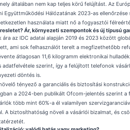
mely általában nem kap teljes körű felújítást. Az Euró
 Együttműködési Hálózatának 2023-as ellenőrzése sz
etkezetlen használata miatt nő a fogyasztói félreért
resletet? Ár, környezeti szempontok és új típusú ga
 ára az IDC adatai alapján 2019 és 2023 között glob
tt, ami sok felhasználót terelt a megfizethetőbb ref
vente átlagosan 11,6 kilogramm elektronikai hulladék 
adatfelvétele szerint, így a felújított telefonok vásá
yezeti döntés is.
övelő tényező a garanciális és biztosítási konstrukci
gban a 2024-ben publikált Ofcom-jelentés szerint a fe
árlók több mint 60%-a él valamilyen szervizgaranciá
l. A biztosíthatóság növeli a vásárlói bizalmat, és cs
atérzetét.
italizáció: valódi hatás vagy marketing?