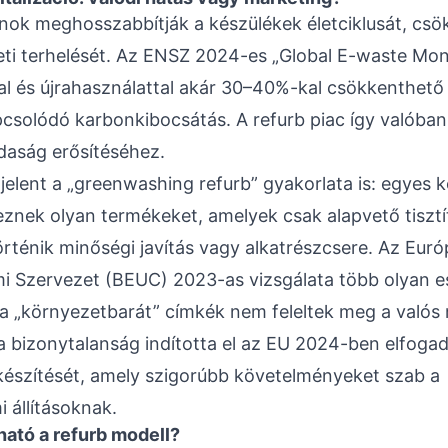
fonok meghosszabbítják a készülékek életciklusát, csö
ti terhelését. Az ENSZ 2024-es „Global E-waste Moni
sal és újrahasználattal akár 30–40%-kal csökkenthető 
solódó karbonkibocsátás. A refurb piac így valóban
daság erősítéséhez.
lent a „greenwashing refurb” gyakorlata is: egyes 
veznek olyan termékeket, amelyek csak alapvető tisztí
ténik minőségi javítás vagy alkatrészcsere. Az Euró
 Szervezet (BEUC) 2023-as vizsgálata több olyan es
 a „környezetbarát” címkék nem feleltek meg a valós
a bizonytalanság indította el az EU 2024-ben elfogado
készítését, amely szigorúbb követelményeket szab a
 állításoknak.
ató a refurb modell?