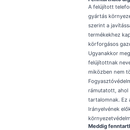
A felújított tele
gyártás környeze
szerint a javítás
termékekhez kapc
körforgásos gaz
Ugyanakkor megje
felújítottnak ne
miközben nem tör
Fogyasztóvédelmi
rámutatott, ahol
tartalomnak. Ez 
Irányelvének elő
környezetvédelmi
Meddig fenntarth