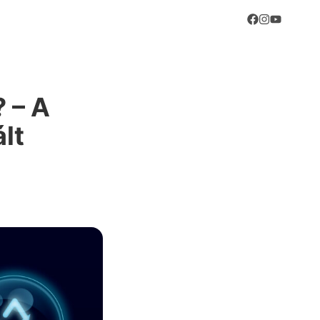
? – A
lt