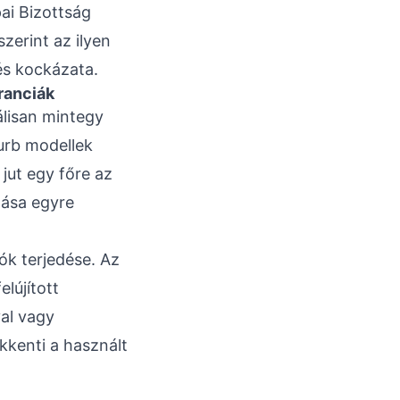
pai Bizottság
erint az ilyen
és kockázata.
ranciák
álisan mintegy
urb modellek
jut egy főre az
rlása egyre
ók terjedése. Az
lújított
val vagy
ökkenti a használt