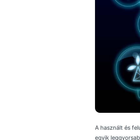
A használt és fel
egyik leggyorsab