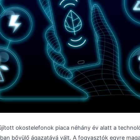
újított okostelefonok piaca néhány év alatt a technol
ban bővülő ágazatává vált. A fogyasztók egyre mag