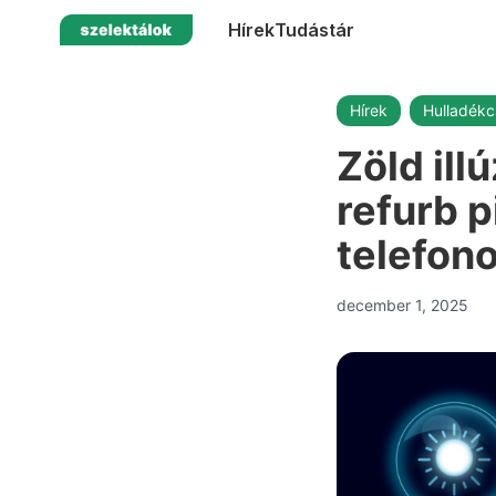
Hírek
Tudástár
Hírek
Hulladékc
Zöld ill
refurb p
telefono
december 1, 2025