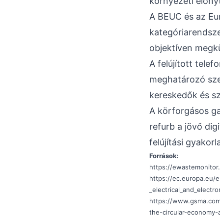
környezeti előnyt
A BEUC és az Eur
kategóriarendsze
objektíven megkü
A felújított tel
meghatározó sze
kereskedők és sz
A körforgásos ga
refurb a jövő dig
felújítási gyakorl
Források:
https://ewastemonitor
https://ec.europa.eu/e
_electrical_and_electr
https://www.gsma.com
the-circular-economy-