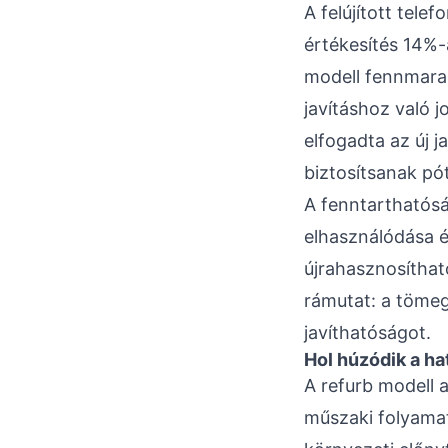
A felújított tel
értékesítés 14%-á
modell fennmarad
javításhoz való 
elfogadta az új j
biztosítsanak pó
A fenntarthatósá
elhasználódása és
újrahasznosíthat
rámutat: a tömeg
javíthatóságot.
Hol húzódik a ha
A refurb modell 
műszaki folyamat