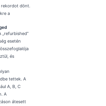
 rekordot dönt.
kre a
aged
A „refurbished”
kség esetén
 összefoglalója
tül, és
olyan
dbe tettek. A
ául A, B, C
n. A
záson átesett