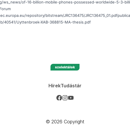
g/ws_news/of-16-billion-mobile-phones-possessed-worldwide-5-3-bill
Forum
rc.ec.europa.eu/repository/bitstream/JRC136475/JRC136475_01.pdfpublica
/pub/40541/Uyttenbroek-XAB-368815-MA-thesis.pdf
Hírek
Tudástár
©️ 2026 Copyright