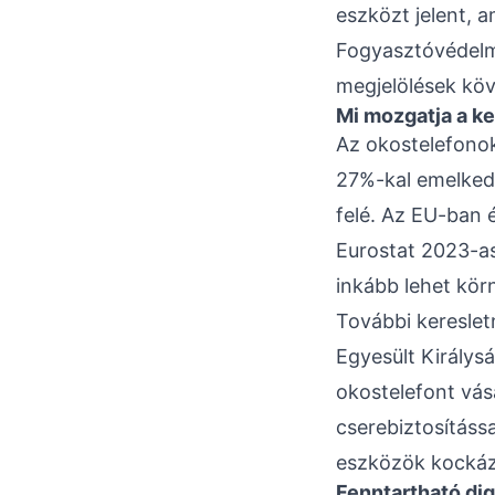
eszközt jelent, a
Fogyasztóvédelmi
megjelölések köv
Mi mozgatja a ke
Az okostelefonok
27%-kal emelkede
felé. Az EU-ban é
Eurostat 2023-as 
inkább lehet körn
További keresletn
Egyesült Királysá
okostelefont vás
cserebiztosítássa
eszközök kockáz
Fenntartható dig