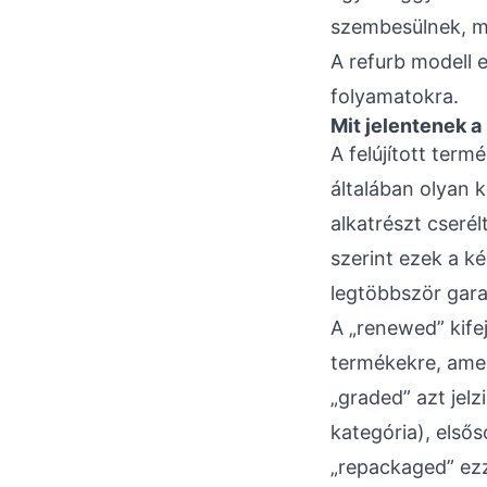
szembesülnek, mi
A refurb modell 
folyamatokra.
Mit jelentenek a
A felújított ter
általában olyan 
alkatrészt cseré
szerint ezek a k
legtöbbször gara
A „renewed” kife
termékekre, amel
„graded” azt jelz
kategória), első
„repackaged” ezz