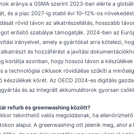
efonok aránya a GSMA szerint 2023-ban elérte a globál
t, és a piac 2027-ig stabil évi 10–12%-os növekedést 
ását rövid távon az alkatrészellátás, hosszabb távo
jogot erősítő szabályai támogatják. 2024-ben az Euró
avítási irányelvet, amely a gyártókat arra kötelezi, h
talkatrészt és hozzáférést a javítási dokumentációkh
g korlátja azonban, hogy hosszú távon a készülékek f
 a technológiai ciklusok rövidülése szűkíti a minőség
ó készülékek körét. Az OECD 2024-es digitális gazdas
gyártás és az integrált akkumulátorok gyorsan csök
tár refurb és greenwashing között?
akkor tekinthető valós megoldásnak, ha ellenőrizhető 
okon alapul. A greenwashing ott jelenik meg, ahol a