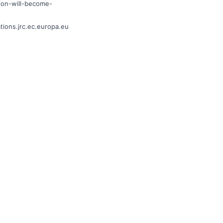
ion-will-become-
tions.jrc.ec.europa.eu