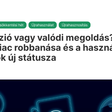
sökkentési hét
Újrahasználat
Újrahasznosítás
úzió vagy valódi megoldás
iac robbanása és a haszná
k új státusza