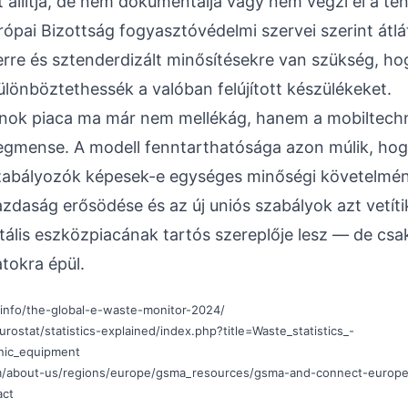
 állítja, de nem dokumentálja vagy nem végzi el a tény
ópai Bizottság fogyasztóvédelmi szervei szerint átl
rre és sztenderdizált minősítésekre van szükség, ho
lönböztethessék a valóban felújított készülékeket.
efonok piaca ma már nem mellékág, hanem a mobiltech
gmense. A modell fenntarthatósága azon múlik, hog
abályozók képesek-e egységes minőségi követelmény
zdaság erősödése és az új uniós szabályok azt vetíti
itális eszközpiacának tartós szereplője lesz — de csa
atokra épül.
.info/the-global-e-waste-monitor-2024/
urostat/statistics-explained/index.php?title=Waste_statistics_-
onic_equipment
/about-us/regions/europe/gsma_resources/gsma-and-connect-europe-
act