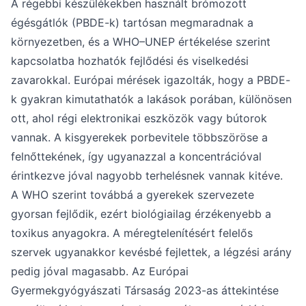
A régebbi készülékekben használt brómozott
égésgátlók (PBDE-k) tartósan megmaradnak a
környezetben, és a WHO–UNEP értékelése szerint
kapcsolatba hozhatók fejlődési és viselkedési
zavarokkal. Európai mérések igazolták, hogy a PBDE-
k gyakran kimutathatók a lakások porában, különösen
ott, ahol régi elektronikai eszközök vagy bútorok
vannak. A kisgyerekek porbevitele többszöröse a
felnőttekének, így ugyanazzal a koncentrációval
érintkezve jóval nagyobb terhelésnek vannak kitéve.
A WHO szerint továbbá a gyerekek szervezete
gyorsan fejlődik, ezért biológiailag érzékenyebb a
toxikus anyagokra. A méregtelenítésért felelős
szervek ugyanakkor kevésbé fejlettek, a légzési arány
pedig jóval magasabb. Az Európai
Gyermekgyógyászati Társaság 2023-as áttekintése