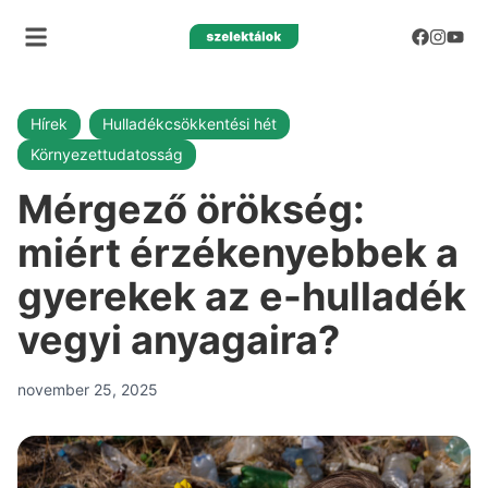
Hírek
Hulladékcsökkentési hét
Környezettudatosság
Mérgező örökség:
miért érzékenyebbek a
gyerekek az e-hulladék
vegyi anyagaira?
november 25, 2025