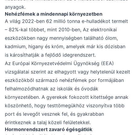
anyagok.
Nehézfémek a mindennapi környezetben
A világ 2022-ben 62 millió tonna e-hulladékot termelt
– 82%-kal többet, mint 2010-ben, Az elektronikai
eszközökben nagy mennyiségben található ólom,
kadmium, higany és króm, amelyek már kis dózisban
is károsíthatják a fejlődő idegrendszert.
Az Európai Környezetvédelmi Ügynökség (EEA)
vizsgálatai szerint az elhagyott vagy helytelenül kezelt
eszközökből származó nehézfémek por formájában
felhalmozódhatnak az iskolák és óvodák
környezetében. A gyerekek fokozott kitettsége annak
köszönhető, hogy testtömegükhöz viszonyítva több
port és levegőt vesznek fel, és gyakrabban
érintkeznek a talaj közeli felületekkel.
Hormonrendszert zavaró égésgátlók