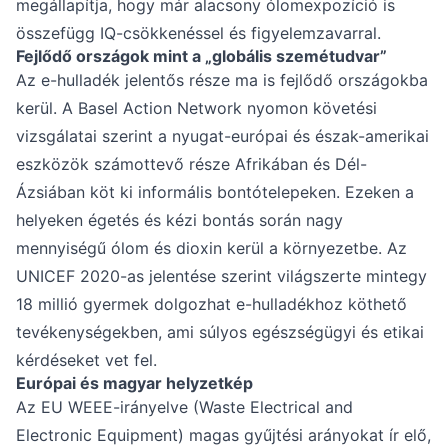
megállapítja, hogy már alacsony ólomexpozíció is
összefügg IQ-csökkenéssel és figyelemzavarral.
Fejlődő országok mint a „globális szemétudvar”
Az e-hulladék jelentős része ma is fejlődő országokba
kerül. A Basel Action Network nyomon követési
vizsgálatai szerint a nyugat-európai és észak-amerikai
eszközök számottevő része Afrikában és Dél-
Ázsiában köt ki informális bontótelepeken. Ezeken a
helyeken égetés és kézi bontás során nagy
mennyiségű ólom és dioxin kerül a környezetbe. Az
UNICEF 2020-as jelentése szerint világszerte mintegy
18 millió gyermek dolgozhat e-hulladékhoz köthető
tevékenységekben, ami súlyos egészségügyi és etikai
kérdéseket vet fel.
Európai és magyar helyzetkép
Az EU WEEE-irányelve (Waste Electrical and
Electronic Equipment) magas gyűjtési arányokat ír elő,