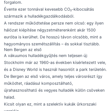
forgalom.
Évente ezer tonnával kevesebb CO₂-kibocsátás
származik a hulladékgazdálkodásból.
A rendszer működtetése persze nem olcsó: egy ilyen
hálózat kiépítése négyzetméterenként akár 1500
euróba is kerülhet. De hosszú távon olcsóbb, mint a
hagyományos szemétszállítás – és sokkal tisztább.
Nem Bergen az első
A vákuumos hulladékgyűjtés nem teljesen új:
Stockholm már az 1960-as években kísérletezett vele,
és a Disney World is használ hasonlót a park területén.
De Bergen az első város, amely teljes városrészt így
működtet, ráadásul komposztálható,
újrahasznosítható és vegyes hulladék külön csöveken
halad.
Kicsit olyan ez, mint a szelektív kukák űrkorszaki
verziója.