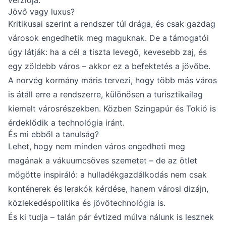
Jövő vagy luxus?
Kritikusai szerint a rendszer túl drága, és csak gazdag
városok engedhetik meg maguknak. De a támogatói
úgy látják: ha a cél a tiszta levegő, kevesebb zaj, és
egy zöldebb város – akkor ez a befektetés a jövőbe.
A norvég kormány máris tervezi, hogy több más város
is átáll erre a rendszerre, különösen a turisztikailag
kiemelt városrészekben. Közben Szingapúr és Tokió is
érdeklődik a technológia iránt.
És mi ebből a tanulság?
Lehet, hogy nem minden város engedheti meg
magának a vákuumcsöves szemetet – de az ötlet
mögötte inspiráló: a hulladékgazdálkodás nem csak
konténerek és lerakók kérdése, hanem városi dizájn,
közlekedéspolitika és jövőtechnológia is.
És ki tudja – talán pár évtized múlva nálunk is lesznek