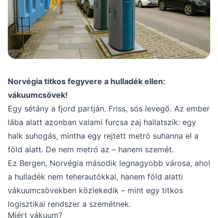
Norvégia titkos fegyvere a hulladék ellen:
vákuumcsövek!
Egy sétány a fjord partján. Friss, sós levegő. Az ember
lába alatt azonban valami furcsa zaj hallatszik: egy
halk suhogás, mintha egy rejtett metró suhanna el a
föld alatt. De nem metró az – hanem szemét.
Ez Bergen, Norvégia második legnagyobb városa, ahol
a hulladék nem teherautókkal, hanem föld alatti
vákuumcsövekben közlekedik – mint egy titkos
logisztikai rendszer a szemétnek.
Miért vákuum?