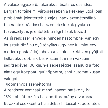
A válasz egyszerű: takarékos, tiszta és csendes.
Bergen történelmi városrészében a keskeny utcákban
problémát jelentettek a zajos, nagy szemétszállító
teherautók, ráadásul a szemeteskukák gyakran
tűzveszélyt is jelentettek a régi házak között.
Az új rendszer lényege: minden háztömbnél van egy
letisztult dizájnú gyűjtőnyílás (úgy néz ki, mint egy
modern postaláda), ahová a lakók szelektíven gyűjtött
hulladékot dobnak be. A szemét innen vákuum
segítségével 100 km/h-s sebességgel száguld a föld
alatt egy központi gyűjtőpontra, ahol automatikusan
válogatják.
Tudományos szeméttorna
A rendszer nemcsak menő, hanem hatékony is:
15%-kal nőtt az újrahasznosítási arány a városban.
60%-kal csökkent a hulladékszállítással kapcsolatos